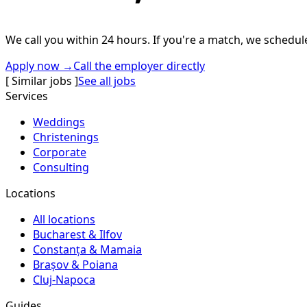
We call you within 24 hours. If you're a match, we schedule
Apply now →
Call the employer directly
[ Similar jobs ]
See all jobs
Services
Weddings
Christenings
Corporate
Consulting
Locations
All locations
Bucharest & Ilfov
Constanța & Mamaia
Brașov & Poiana
Cluj-Napoca
Guides