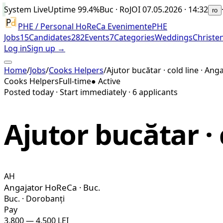
System Live
Uptime
99.4%
Buc · Ro
JOI 07.05.2026 · 14:32
ro
PHE / Personal HoReCa Evenimente
PHE
Jobs
15
Candidates
282
Events
7
Categories
Weddings
Christe
Log in
Sign up →
Home
/
Jobs
/
Cooks Helpers
/
Ajutor bucătar · cold line · Ang
Cooks Helpers
Full-time
● Active
Posted today
·
Start immediately
·
6
applicants
Ajutor bucătar · 
AH
Angajator HoReCa · Buc.
Buc. · Dorobanți
Pay
3.800 — 4.500 LEI