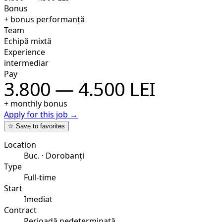
Bonus
+ bonus performanță
Team
Echipă mixtă
Experience
intermediar
Pay
3.800 — 4.500 LEI
+ monthly bonus
Apply for this job →
☆ Save to favorites
Location
Buc. · Dorobanți
Type
Full-time
Start
Imediat
Contract
Perioadă nedeterminată