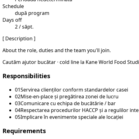
Schedule
după program
Days off
2 / săpt.
[ Description ]
About the role, duties and the team you'll join.
Cautăm ajutor bucătar · cold line la Kane World Food Studio
Responsibilities
01
Servirea clienților conform standardelor casei
02
Mise-en-place și pregătirea zonei de lucru
03
Comunicare cu echipa de bucătărie / bar
04
Respectarea procedurilor HACCP și a regulilor int
05
Implicare în evenimente speciale ale locației
Requirements