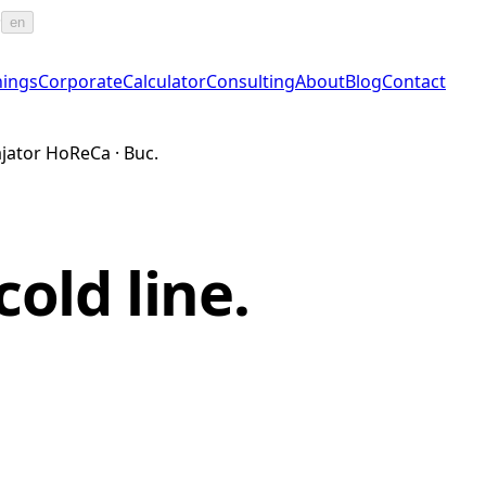
·
en
nings
Corporate
Calculator
Consulting
About
Blog
Contact
ajator HoReCa · Buc.
cold line
.