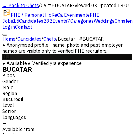
← Back to Chefs
/
CV #
BUCATAR-
Viewed 0×
Updated 19.05
PHE / Personal HoReCa Evenimente
PHE
Jobs
15
Candidates
282
Events
7
Categories
Weddings
Christen
Log in
Contact →
Home
/
Candidates
/
Chefs
/
Bucatar · #BUCATAR-
●
Anonymised profile · name, photo and past-employer
names are visible only to verified PHE recruiters.
BU
●
Available
★
Verified
yrs experience
BUCATAR
Pipos
Gender
Male
Region
Bucuresti
Level
Senior
Languages
—
Available from