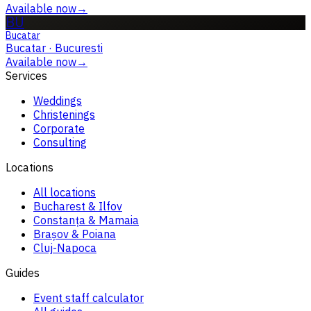
Available now
→
BU
Bucatar
Bucatar
·
Bucuresti
Available now
→
Services
Weddings
Christenings
Corporate
Consulting
Locations
All locations
Bucharest & Ilfov
Constanța & Mamaia
Brașov & Poiana
Cluj-Napoca
Guides
Event staff calculator