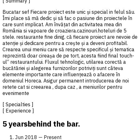
[ Summary ]
Bucatar sef Fiecare proiect este unic și special in felul său.
Îmi place să mă dedic și să fac o pasiune din proiectele în
care sunt implicat. Am învățat din activitatea mea din
România si vapoare de croaziera.cazinouri.hoteluri de 5
stele. restaurante fine dinig. că fiecare proiect are nevoie de
atenție și dedicare pentru a crește și a deveni profitabil.
Crearea unui meniu care să respecte specificul și tematica
reprezintă doar cireașa de pe tort, acesta fiind final touch-
ul‘’ restaurantului. Fluxul tehnologic, utilarea corectă a
bucătăriei și alegerea furnizorilor potriviți sunt câteva
elemente importante care influențează o afacere în
domeniul Horeca. Asigur permanent introducerea de noi
retete cat si creearea , dupa caz , a meniurilor pentru
evenimente
[ Specialties ]
[ Experience ]
5 years
behind the bar.
Jun 2018 — Present