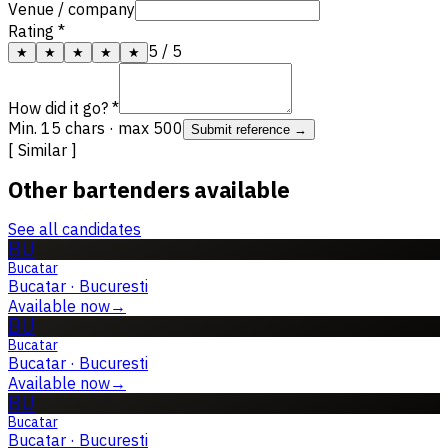
Venue / company
Rating *
5
/ 5
★
★
★
★
★
How did it go? *
Min. 15 chars · max 500
Submit reference →
[ Similar ]
Other bartenders available
See all candidates
BU
Bucatar
Bucatar
·
Bucuresti
Available now
→
BU
Bucatar
Bucatar
·
Bucuresti
Available now
→
BU
Bucatar
Bucatar
·
Bucuresti