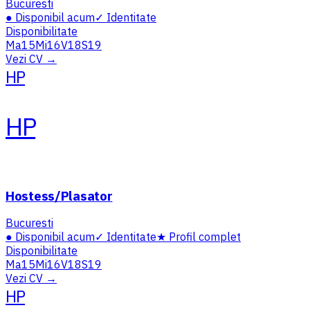
Bucuresti
●
Disponibil acum
✓
Identitate
Disponibilitate
Ma
15
Mi
16
V
18
S
19
Vezi CV →
HP
HP
Hostess/Plasator
Bucuresti
●
Disponibil acum
✓
Identitate
★
Profil complet
Disponibilitate
Ma
15
Mi
16
V
18
S
19
Vezi CV →
HP