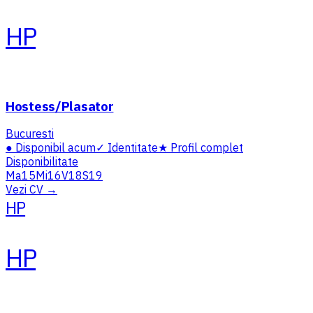
HP
Hostess/Plasator
Bucuresti
●
Disponibil acum
✓
Identitate
★
Profil complet
Disponibilitate
Ma
15
Mi
16
V
18
S
19
Vezi CV →
HP
HP