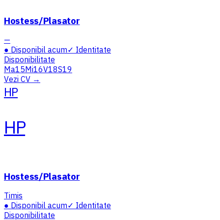
Hostess/Plasator
—
●
Disponibil acum
✓
Identitate
Disponibilitate
Ma
15
Mi
16
V
18
S
19
Vezi CV →
HP
HP
Hostess/Plasator
Timis
●
Disponibil acum
✓
Identitate
Disponibilitate