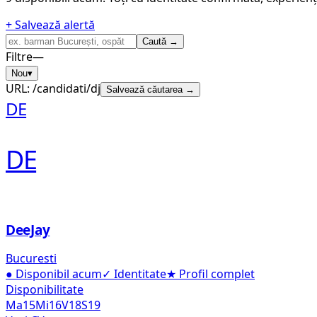
+ Salvează alertă
Caută →
Filtre
—
Nou
▾
URL:
/candidati/dj
Salvează căutarea →
DE
DE
DeeJay
Bucuresti
●
Disponibil acum
✓
Identitate
★
Profil complet
Disponibilitate
Ma
15
Mi
16
V
18
S
19