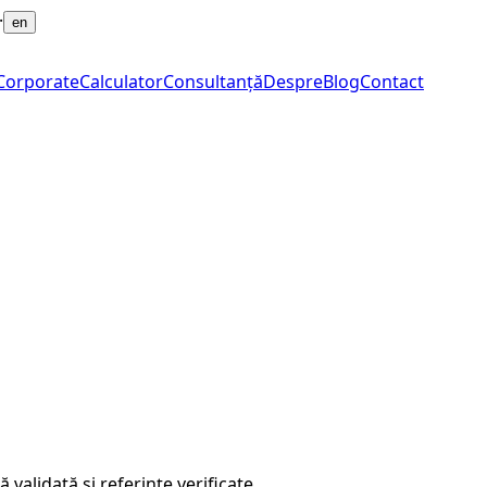
·
en
Corporate
Calculator
Consultanță
Despre
Blog
Contact
 validată și referințe verificate.