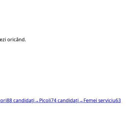
ezi oricând.
ori
88
candidați
→
Picoli
74
candidați
→
Femei serviciu
63