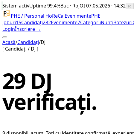
Sistem activ
Uptime
99.4%
Buc · Ro
JOI 07.05.2026 · 14:32
ro
PHE / Personal HoReCa Evenimente
PHE
Joburi
15
Candidați
282
Evenimente
7
Categorii
Nunți
Botezuri
Login
Înscriere →
Acasă
/
Candidați
/
DJ
[
Candidați
/
DJ
]
29
DJ
verificați.
9
disponibili acum.
Toți cu identitate confirmată, experiență