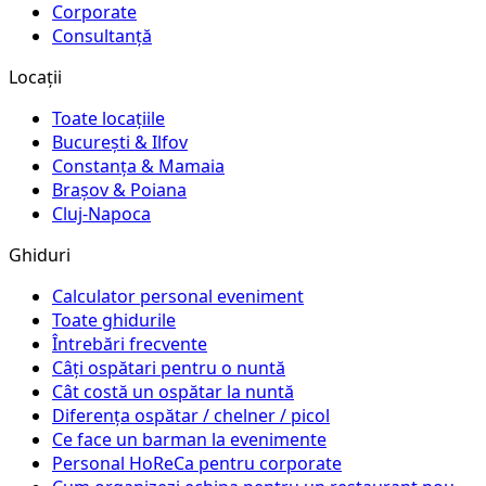
Corporate
Consultanță
Locații
Toate locațiile
București & Ilfov
Constanța & Mamaia
Brașov & Poiana
Cluj-Napoca
Ghiduri
Calculator personal eveniment
Toate ghidurile
Întrebări frecvente
Câți ospătari pentru o nuntă
Cât costă un ospătar la nuntă
Diferența ospătar / chelner / picol
Ce face un barman la evenimente
Personal HoReCa pentru corporate