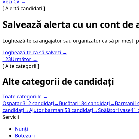
Vezi CV →
[ Alertă candidați ]
Salvează alerta cu un cont de 
Loghează-te ca angajator sau organizator ca să primești pe
Loghează-te ca să salvezi →
1
2
3
Următor →
[ Alte categorii ]
Alte categorii de candidați
Toate categoriile →
Ospătari
312
candidați
→
Bucătari
184
candidați
→
Barmani
1
candidați
→
Ajutor barmani
58
candidați
→
Spălători vase
41
Servicii
Nunți
Botezuri