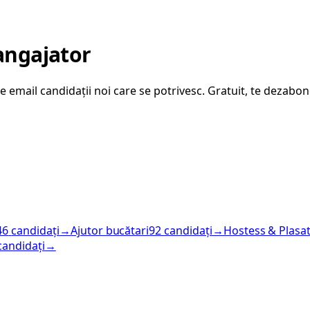
angajator
 email candidații noi care se potrivesc. Gratuit, te dezabon
46
candidați
→
Ajutor bucătari
92
candidați
→
Hostess & Plasat
candidați
→