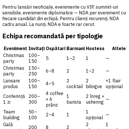
Pentru lansări neoficiale, evenimente cu VIP, summit-uri
sensibile, evenimente diplomatice — NDA per eveniment cu
fiecare candidat din echipă. Pentru clienți recurenți, NDA
cadru anual. La nunți, NDA e foarte rar cerut.
Echipa recomandată per tipologie
Eveniment
Invitați
Ospătari
Barmani
Hostess
Altele
Christmas
100–
5
1–2
1
—
party
150
Christmas
150–
6–8
2
1–2
—
party
250
Lansare
100–
2
2
+1 flair
4–5
produs
150
cocktail
bilingve
opțional
4 coffee
Conferință
200–
1
2 înreg +
+ 6
—
1 zi
300
barista
ushering
prânz
Team
50–
1
2–4
1
—
building
100
opțional
Gală
2
1
200
8
2