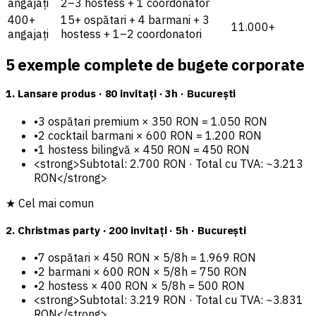
angajați
2–3 hostess + 1 coordonator
400+
15+ ospătari + 4 barmani + 3
11.000+
angajați
hostess + 1–2 coordonatori
5 exemple complete de bugete corporate
1. Lansare produs · 80 invitați · 3h · București
•
3 ospătari premium × 350 RON = 1.050 RON
•
2 cocktail barmani × 600 RON = 1.200 RON
•
1 hostess bilingvă × 450 RON = 450 RON
<strong>Subtotal: 2.700 RON · Total cu TVA: ~3.213
RON</strong>
★
Cel mai comun
2. Christmas party · 200 invitați · 5h · București
•
7 ospătari × 450 RON × 5/8h = 1.969 RON
•
2 barmani × 600 RON × 5/8h = 750 RON
•
2 hostess × 400 RON × 5/8h = 500 RON
<strong>Subtotal: 3.219 RON · Total cu TVA: ~3.831
RON</strong>