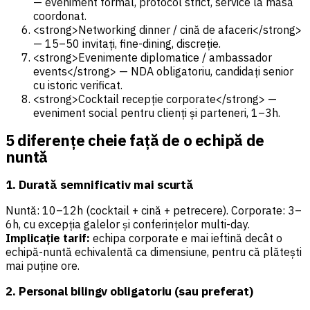
— eveniment formal, protocol strict, service la masă
coordonat.
<strong>Networking dinner / cină de afaceri</strong>
— 15–50 invitați, fine-dining, discreție.
<strong>Evenimente diplomatice / ambassador
events</strong> — NDA obligatoriu, candidați senior
cu istoric verificat.
<strong>Cocktail recepție corporate</strong> —
eveniment social pentru clienți și parteneri, 1–3h.
5 diferențe cheie față de o echipă de
nuntă
1. Durată semnificativ mai scurtă
Nuntă: 10–12h (cocktail + cină + petrecere). Corporate: 3–
6h, cu excepția galelor și conferințelor multi-day.
Implicație tarif:
echipa corporate e mai ieftină decât o
echipă-nuntă echivalentă ca dimensiune, pentru că plătești
mai puține ore.
2. Personal bilingv obligatoriu (sau preferat)