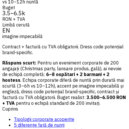
vs 10–12h nuntă
Buget
3.5–6.5k
RON + TVA
Limbă cerută
EN
imagine impecabilă
Contract + factură cu TVA obligatorii. Dress code potențial
brand-specific.
Răspuns scurt:
Pentru un eveniment corporate de 200
angajați (Christmas party, lansare produs, gală), ai nevoie
de echipă completă:
6–8 ospătari + 2 barmani + 2
hostess
. Echipa corporate diferă de nuntă prin durată mai
scurtă (3–6h vs 10–12h), accent pe imagine impecabilă și
engleză, dress code potențial brand-specific, contract și
factură cu TVA obligatorii. Buget realist:
3.500–6.500 RON
+ TVA
pentru o echipă standard de 200 invitați.
Cuprins
Tipologii corporate acoperite
5 diferențe față de nunți