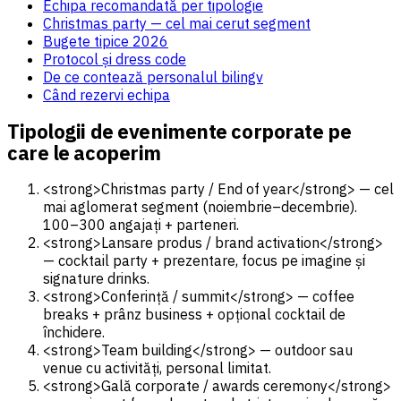
Echipa recomandată per tipologie
Christmas party — cel mai cerut segment
Bugete tipice 2026
Protocol și dress code
De ce contează personalul bilingv
Când rezervi echipa
Tipologii de evenimente corporate pe
care le acoperim
<strong>Christmas party / End of year</strong> — cel
mai aglomerat segment (noiembrie–decembrie).
100–300 angajați + parteneri.
<strong>Lansare produs / brand activation</strong>
— cocktail party + prezentare, focus pe imagine și
signature drinks.
<strong>Conferință / summit</strong> — coffee
breaks + prânz business + opțional cocktail de
închidere.
<strong>Team building</strong> — outdoor sau
venue cu activități, personal limitat.
<strong>Gală corporate / awards ceremony</strong>