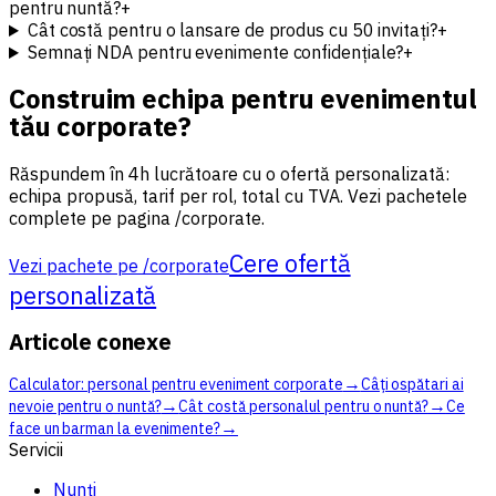
pentru nuntă?
+
Cât costă pentru o lansare de produs cu 50 invitați?
+
Semnați NDA pentru evenimente confidențiale?
+
Construim echipa pentru evenimentul
tău corporate?
Răspundem în 4h lucrătoare cu o ofertă personalizată:
echipa propusă, tarif per rol, total cu TVA. Vezi pachetele
complete pe pagina /corporate.
Cere ofertă
Vezi pachete pe /corporate
personalizată
Articole conexe
→
Calculator: personal pentru eveniment corporate
Câți ospătari ai
→
→
nevoie pentru o nuntă?
Cât costă personalul pentru o nuntă?
Ce
→
face un barman la evenimente?
Servicii
Nunți