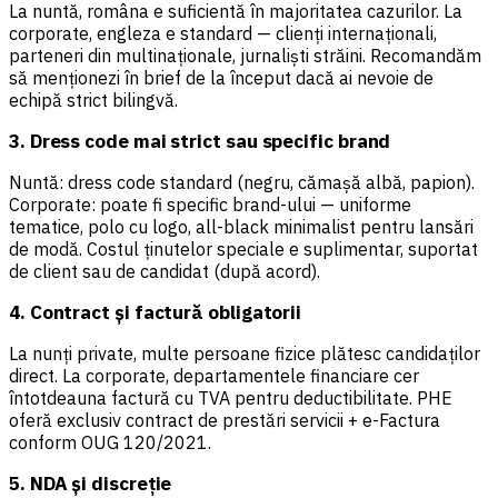
La nuntă, româna e suficientă în majoritatea cazurilor. La
corporate, engleza e standard — clienți internaționali,
parteneri din multinaționale, jurnaliști străini. Recomandăm
să menționezi în brief de la început dacă ai nevoie de
echipă strict bilingvă.
3. Dress code mai strict sau specific brand
Nuntă: dress code standard (negru, cămașă albă, papion).
Corporate: poate fi specific brand-ului — uniforme
tematice, polo cu logo, all-black minimalist pentru lansări
de modă. Costul ținutelor speciale e suplimentar, suportat
de client sau de candidat (după acord).
4. Contract și factură obligatorii
La nunți private, multe persoane fizice plătesc candidaților
direct. La corporate, departamentele financiare cer
întotdeauna factură cu TVA pentru deductibilitate. PHE
oferă exclusiv contract de prestări servicii + e-Factura
conform OUG 120/2021.
5. NDA și discreție