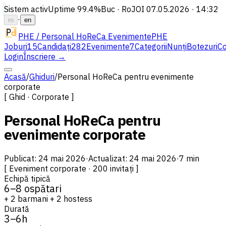
Sistem activ
Uptime
99.4%
Buc · Ro
JOI 07.05.2026 · 14:32
·
ro
en
PHE / Personal HoReCa Evenimente
PHE
Joburi
15
Candidați
282
Evenimente
7
Categorii
Nunți
Botezuri
Co
Login
Înscriere →
Acasă
/
Ghiduri
/
Personal HoReCa pentru evenimente
corporate
[ Ghid · Corporate ]
Personal HoReCa pentru
evenimente corporate
Publicat
:
24 mai 2026
·
Actualizat
:
24 mai 2026
·
7 min
[
Eveniment corporate · 200 invitați
]
Echipă tipică
6–8 ospătari
+ 2 barmani + 2 hostess
Durată
3–6h