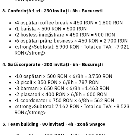
3. Conferință 1 zi · 250 invitați · 8h · București
•
4 ospătari coffee break × 450 RON = 1.800 RON
•
1 barista × 500 RON = 500 RON
•
2 hostess înregistrare × 450 RON = 900 RON
•
6 ospătari prânz business × 450 RON = 2.700 RON
<strong>Subtotal: 5.900 RON · Total cu TVA: ~7.021
RON</strong>
4. Gală corporate · 300 invitați · 6h · București
•
10 ospătari × 500 RON × 6/8h = 3.750 RON
•
3 picoli × 350 RON × 6/8h = 787 RON
•
3 barmani × 650 RON × 6/8h = 1.463 RON
•
2 plasatori × 400 RON × 6/8h = 600 RON
•
1 coordonator × 750 RON × 6/8h = 562 RON
<strong>Subtotal: 7.162 RON · Total cu TVA: ~8.523
RON</strong>
5. Team building · 80 invitați · 4h · zonă Snagov