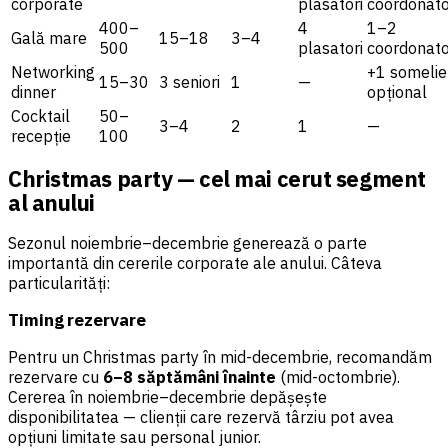
corporate
plasatori
coordonato
400–
4
1–2
Gală mare
15–18
3–4
500
plasatori
coordonato
Networking
+1 somelie
15–30
3 seniori
1
—
dinner
opțional
Cocktail
50–
3–4
2
1
—
recepție
100
Christmas party — cel mai cerut segment
al anului
Sezonul noiembrie–decembrie generează o parte
importantă din cererile corporate ale anului. Câteva
particularități:
Timing rezervare
Pentru un Christmas party în mid-decembrie, recomandăm
rezervare cu
6–8 săptămâni înainte
(mid-octombrie).
Cererea în noiembrie–decembrie depășește
disponibilitatea — clienții care rezervă târziu pot avea
opțiuni limitate sau personal junior.