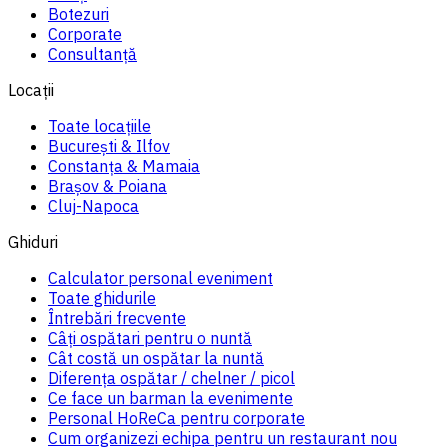
Botezuri
Corporate
Consultanță
Locații
Toate locațiile
București & Ilfov
Constanța & Mamaia
Brașov & Poiana
Cluj-Napoca
Ghiduri
Calculator personal eveniment
Toate ghidurile
Întrebări frecvente
Câți ospătari pentru o nuntă
Cât costă un ospătar la nuntă
Diferența ospătar / chelner / picol
Ce face un barman la evenimente
Personal HoReCa pentru corporate
Cum organizezi echipa pentru un restaurant nou