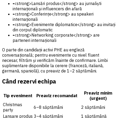
•
<strong>Lansări produs</strong> au jurnaliști
internaționali și influencers din afară
•
<strong>Conferințe</strong> au speakeri
internaționali
•
<strong>Evenimente diplomatice</strong> au invitați
din corpul diplomatic
•
<strong>Networking corporate</strong> are
parteneri internaționali
O parte din candidații activi PHE au engleză
conversațională; pentru evenimente cu nivel fluent
necesar, filtrăm și verificăm înainte de confirmare. Limbi
suplimentare disponibile la cerere (franceză, italiană,
germană, spaniolă), cu preaviz de 1–2 săptămâni.
Când rezervi echipa
Preaviz minim
Tip eveniment
Preaviz recomandat
(urgent)
Christmas
6–8 săptămâni
2 săptămâni
party
Lansare produs
3–4 săptămâni
1 săptămână