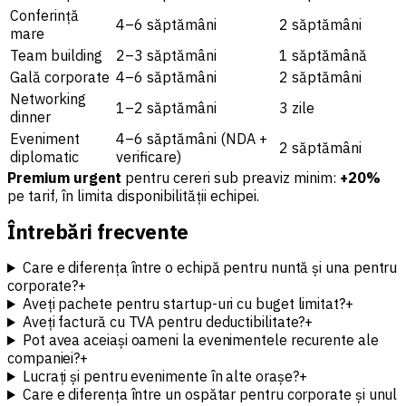
Conferință
4–6 săptămâni
2 săptămâni
mare
Team building
2–3 săptămâni
1 săptămână
Gală corporate
4–6 săptămâni
2 săptămâni
Networking
1–2 săptămâni
3 zile
dinner
Eveniment
4–6 săptămâni (NDA +
2 săptămâni
diplomatic
verificare)
Premium urgent
pentru cereri sub preaviz minim:
+20%
pe tarif, în limita disponibilității echipei.
Întrebări frecvente
Care e diferența între o echipă pentru nuntă și una pentru
corporate?
+
Aveți pachete pentru startup-uri cu buget limitat?
+
Aveți factură cu TVA pentru deductibilitate?
+
Pot avea aceiași oameni la evenimentele recurente ale
companiei?
+
Lucrați și pentru evenimente în alte orașe?
+
Care e diferența între un ospătar pentru corporate și unul