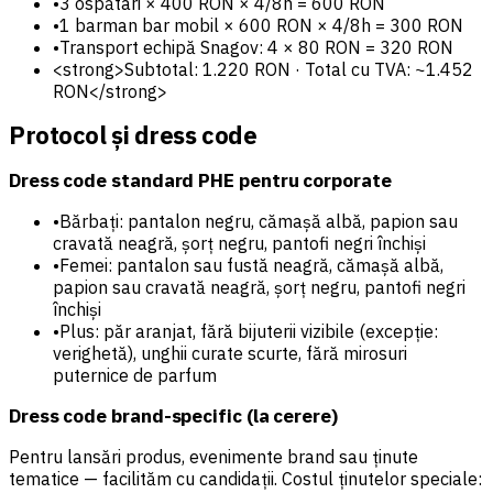
•
3 ospătari × 400 RON × 4/8h = 600 RON
•
1 barman bar mobil × 600 RON × 4/8h = 300 RON
•
Transport echipă Snagov: 4 × 80 RON = 320 RON
<strong>Subtotal: 1.220 RON · Total cu TVA: ~1.452
RON</strong>
Protocol și dress code
Dress code standard PHE pentru corporate
•
Bărbați: pantalon negru, cămașă albă, papion sau
cravată neagră, șorț negru, pantofi negri închiși
•
Femei: pantalon sau fustă neagră, cămașă albă,
papion sau cravată neagră, șorț negru, pantofi negri
închiși
•
Plus: păr aranjat, fără bijuterii vizibile (excepție:
verighetă), unghii curate scurte, fără mirosuri
puternice de parfum
Dress code brand-specific (la cerere)
Pentru lansări produs, evenimente brand sau ținute
tematice — facilităm cu candidații. Costul ținutelor speciale: