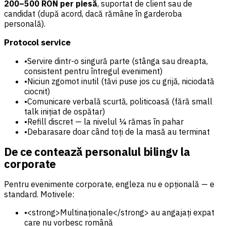
200–500 RON per piesă
, suportat de client sau de
candidat (după acord, dacă rămâne în garderoba
personală).
Protocol service
•
Servire dintr-o singură parte (stânga sau dreapta,
consistent pentru întregul eveniment)
•
Niciun zgomot inutil (tăvi puse jos cu grijă, niciodată
ciocnit)
•
Comunicare verbală scurtă, politicoasă (fără small
talk inițiat de ospătar)
•
Refill discret — la nivelul ¼ rămas în pahar
•
Debarasare doar când toți de la masă au terminat
De ce contează personalul bilingv la
corporate
Pentru evenimente corporate, engleza nu e opțională — e
standard. Motivele:
•
<strong>Multinaționale</strong> au angajați expat
care nu vorbesc română