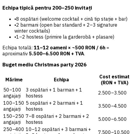
Echipa tipică pentru 200–250 invitați
•
8 ospătari (welcome cocktail + cină tip stație + bar)
•
2 barmani (open bar standard + 2–3 signature
winter cocktails)
•
1–2 hostess (primire la garderobă + plasare)
Echipa totală:
11–12 oameni × ~500 RON / 6h
=
aproximativ
5.500–6.500 RON + TVA
.
Buget mediu Christmas party 2026
Cost estimat
Mărime
Echipa
(RON + TVA)
50–100
3 ospătari + 1 barman + 1
2.500–3.500
angajați
hostess
100–150
5 ospătari + 2 barmani + 1
3.500–4.500
angajați
hostess
150–250
7–8 ospătari + 2 barmani + 2
5.000–6.500
angajați
hostess
250–400
10–12 ospătari + 3 barmani +
7.500–10.500