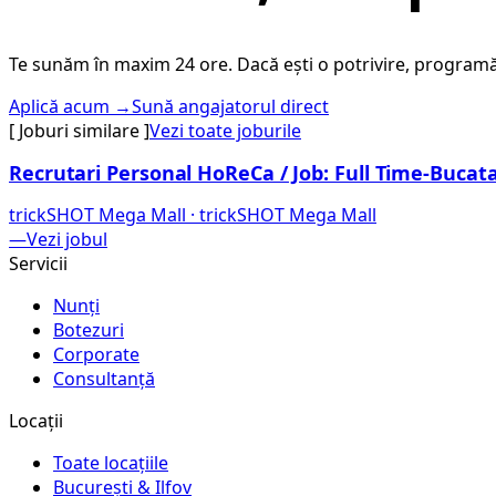
Te sunăm în maxim 24 ore. Dacă ești o potrivire, programăm
Aplică acum →
Sună angajatorul direct
[ Joburi similare ]
Vezi toate joburile
Recrutari Personal HoReCa / Job: Full Time-Bucatar
trickSHOT Mega Mall
·
trickSHOT Mega Mall
—
Vezi jobul
Servicii
Nunți
Botezuri
Corporate
Consultanță
Locații
Toate locațiile
București & Ilfov