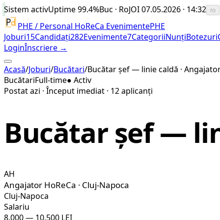
Sistem activ
Uptime
99.4%
Buc · Ro
JOI 07.05.2026 · 14:32
ro
PHE / Personal HoReCa Evenimente
PHE
Joburi
15
Candidați
282
Evenimente
7
Categorii
Nunți
Botezuri
Login
Înscriere →
Acasă
/
Joburi
/
Bucătari
/
Bucătar șef — linie caldă · Angajat
Bucătari
Full-time
● Activ
Postat azi
·
Început imediat
·
12
aplicanți
Bucătar șef — li
AH
Angajator HoReCa · Cluj-Napoca
Cluj-Napoca
Salariu
8.000 — 10.500 LEI