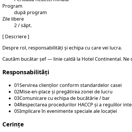
Program
după program
Zile libere
2 / săpt.
[ Descriere ]
Despre rol, responsabilități și echipa cu care vei lucra.
Cautăm bucătar șef — linie caldă la Hotel Continental. Ne d
Responsabilități
01
Servirea clienților conform standardelor casei
02
Mise-en-place și pregătirea zonei de lucru
03
Comunicare cu echipa de bucătărie / bar
04
Respectarea procedurilor HACCP și a regulilor int
05
Implicare în evenimente speciale ale locației
Cerințe