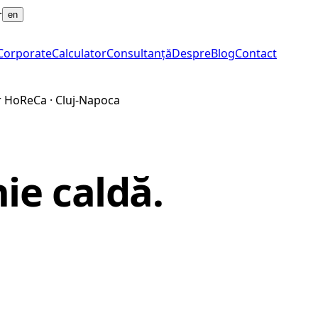
·
en
Corporate
Calculator
Consultanță
Despre
Blog
Contact
or HoReCa · Cluj-Napoca
nie caldă
.