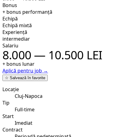
Bonus
+ bonus performanță
Echipă
Echipă mixtă
Experiență
intermediar
Salariu
8.000 — 10.500 LEI
+ bonus lunar
Aplică pentru job →
☆ Salvează în favorite
Locație
Cluj-Napoca
Tip
Full-time
Start
Imediat
Contract
Perioadă nedeterminată