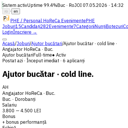
Sistem activ
Uptime
99.4%
Buc · Ro
JOI 07.05.2026 · 14:32
·
ro
en
PHE / Personal HoReCa Evenimente
PHE
Joburi
15
Candidați
282
Evenimente
7
Categorii
Nunți
Botezuri
Co
Login
Înscriere →
Acasă
/
Joburi
/
Ajutor bucătari
/
Ajutor bucătar · cold line ·
Angajator HoReCa · Buc.
Ajutor bucătari
Full-time
● Activ
Postat azi
·
Început imediat
·
6
aplicanți
Ajutor bucătar · cold line
.
AH
Angajator HoReCa · Buc.
Buc. · Dorobanți
Salariu
3.800 — 4.500 LEI
Bonus
+ bonus performanță
Echipă