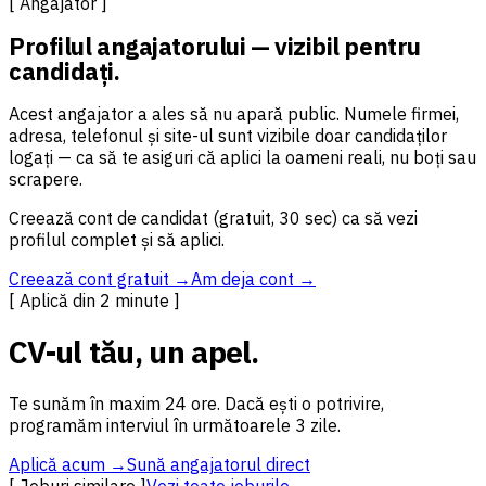
[ Angajator ]
Profilul angajatorului — vizibil pentru
candidați.
Acest angajator a ales să nu apară public. Numele firmei,
adresa, telefonul și site-ul sunt vizibile doar candidaților
logați — ca să te asiguri că aplici la oameni reali, nu boți sau
scrapere.
Creează cont de candidat (gratuit, 30 sec) ca să vezi
profilul complet și să aplici.
Creează cont gratuit →
Am deja cont →
[ Aplică din 2 minute ]
CV-ul tău, un apel.
Te sunăm în maxim 24 ore. Dacă ești o potrivire,
programăm interviul în următoarele 3 zile.
Aplică acum →
Sună angajatorul direct
[ Joburi similare ]
Vezi toate joburile