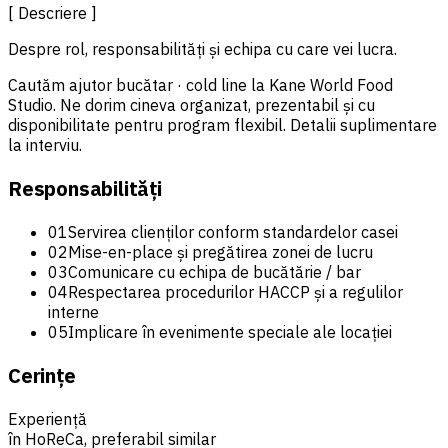
[ Descriere ]
Despre rol, responsabilități și echipa cu care vei lucra.
Cautăm ajutor bucătar · cold line la Kane World Food
Studio. Ne dorim cineva organizat, prezentabil și cu
disponibilitate pentru program flexibil. Detalii suplimentare
la interviu.
Responsabilități
01
Servirea clienților conform standardelor casei
02
Mise-en-place și pregătirea zonei de lucru
03
Comunicare cu echipa de bucătărie / bar
04
Respectarea procedurilor HACCP și a regulilor
interne
05
Implicare în evenimente speciale ale locației
Cerințe
Experiență
în HoReCa, preferabil similar