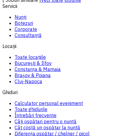
Servicii
Nunți
Botezuri
Corporate
Consultanță
Locații
Toate locațiile
București & Ilfov
Constanța & Mamaia
Brașov & Poiana
Cluj-Napoca
Ghiduri
Calculator personal eveniment
Toate ghidurile
Întrebări frecvente
Câți ospătari pentru o nuntă
Cât costă un ospătar la nuntă
Diferența ospătar / chelner / picol