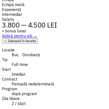
Echipă mixtă
Experiență
intermediar
Salariu
3.800 — 4.500 LEI
+ bonus lunar
Aplică pentru job →
☆ Salvează în favorite
Locație
Buc. · Dorobanți
Tip
Full-time
Start
Imediat
Contract
Perioadă nedeterminată
Program
după program
Zile libere
2 / săpt.