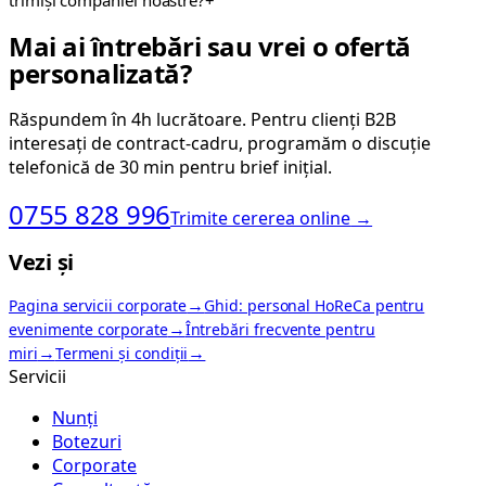
Mai ai întrebări sau vrei o ofertă
personalizată?
Răspundem în 4h lucrătoare. Pentru clienți B2B
interesați de contract-cadru, programăm o discuție
telefonică de 30 min pentru brief inițial.
0755 828 996
Trimite cererea online
→
Vezi și
→
Pagina servicii corporate
Ghid: personal HoReCa pentru
→
evenimente corporate
Întrebări frecvente pentru
→
→
miri
Termeni și condiții
Servicii
Nunți
Botezuri
Corporate