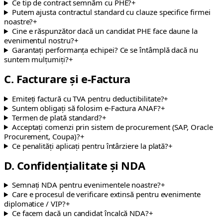
Ce tip de contract semnăm cu PHE?
+
Putem ajusta contractul standard cu clauze specifice firmei
noastre?
+
Cine e răspunzător dacă un candidat PHE face daune la
evenimentul nostru?
+
Garantați performanța echipei? Ce se întâmplă dacă nu
suntem mulțumiți?
+
C. Facturare și e-Factura
Emiteți factură cu TVA pentru deductibilitate?
+
Suntem obligați să folosim e-Factura ANAF?
+
Termen de plată standard?
+
Acceptați comenzi prin sistem de procurement (SAP, Oracle
Procurement, Coupa)?
+
Ce penalități aplicați pentru întârziere la plată?
+
D. Confidențialitate și NDA
Semnați NDA pentru evenimentele noastre?
+
Care e procesul de verificare extinsă pentru evenimente
diplomatice / VIP?
+
Ce facem dacă un candidat încalcă NDA?
+