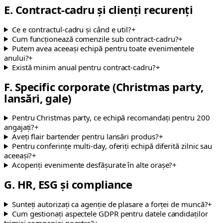
E. Contract-cadru și clienți recurenți
Ce e contractul-cadru și când e util?
+
Cum funcționează comenzile sub contract-cadru?
+
Putem avea aceeași echipă pentru toate evenimentele
anului?
+
Există minim anual pentru contract-cadru?
+
F. Specific corporate (Christmas party,
lansări, gale)
Pentru Christmas party, ce echipă recomandați pentru 200
angajați?
+
Aveți flair bartender pentru lansări produs?
+
Pentru conferințe multi-day, oferiți echipă diferită zilnic sau
aceeași?
+
Acoperiți evenimente desfășurate în alte orașe?
+
G. HR, ESG și compliance
Sunteți autorizați ca agenție de plasare a forței de muncă?
+
Cum gestionați aspectele GDPR pentru datele candidaților
trimiși companiei noastre?
+