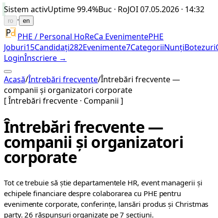
Sistem activ
Uptime
99.4%
Buc · Ro
JOI 07.05.2026 · 14:32
·
ro
en
PHE / Personal HoReCa Evenimente
PHE
Joburi
15
Candidați
282
Evenimente
7
Categorii
Nunți
Botezuri
Login
Înscriere →
Acasă
/
Întrebări frecvente
/
Întrebări frecvente —
companii și organizatori corporate
[ Întrebări frecvente · Companii ]
Întrebări frecvente —
companii și organizatori
corporate
Tot ce trebuie să știe departamentele HR, event managerii și
echipele financiare despre colaborarea cu PHE pentru
evenimente corporate, conferințe, lansări produs și Christmas
party. 26 răspunsuri organizate pe 7 secțiuni.