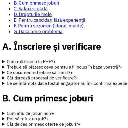
B. Cum primesc joburi
C. Salarii și plată
D. Drepturile mele
E. Pentru candidați fără experiență
F. Pentru sezonieri (litoral, munte)
G. Dacă am o problemă
A. Înscriere și verificare
Cum mă înscriu la PHE?
+
Trebuie să plătesc ceva pentru a fi inclus în baza voastră?
+
Ce documente trebuie să trimit?
+
Cât durează procesul de verificare?
+
Ce se întâmplă dacă fostul angajator nu îmi confirmă experie
B. Cum primesc joburi
Cum aflu de joburi noi?
+
Pot să refuz un job?
+
Cât de des primesc oferte de joburi?
+