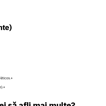
nte)
iticos.
+
).
+
ei să afli mai multe?