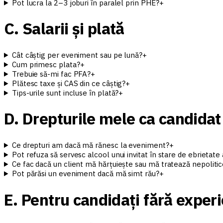
Pot lucra la 2–3 joburi în paralel prin PHE?
+
C. Salarii și plată
Cât câștig per eveniment sau pe lună?
+
Cum primesc plata?
+
Trebuie să-mi fac PFA?
+
Plătesc taxe și CAS din ce câștig?
+
Tips-urile sunt incluse în plată?
+
D. Drepturile mele ca candidat
Ce drepturi am dacă mă rănesc la eveniment?
+
Pot refuza să servesc alcool unui invitat în stare de ebrietate
Ce fac dacă un client mă hărțuiește sau mă tratează nepoliti
Pot părăsi un eveniment dacă mă simt rău?
+
E. Pentru candidați fără exper