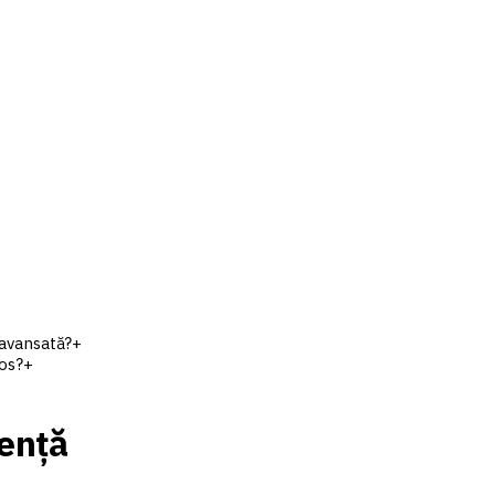
 avansată?
+
cos?
+
iență