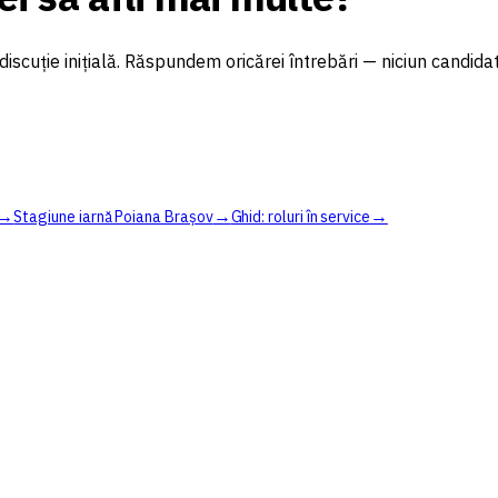
iscuție inițială. Răspundem oricărei întrebări — niciun candid
→
→
→
Stagiune iarnă Poiana Brașov
Ghid: roluri în service