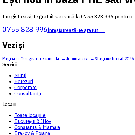
Înregistrează-te gratuit sau sună la 0755 828 996 pentru o d
0755 828 996
Înregistrează-te gratuit
→
Vezi și
→
→
Pagina de înregistrare candidat
Joburi active
Stagiune litoral 2026
Servicii
Nunți
Botezuri
Corporate
Consultanță
Locații
Toate locațiile
București & Ilfov
Constanța & Mamaia
Brașov & Poiana