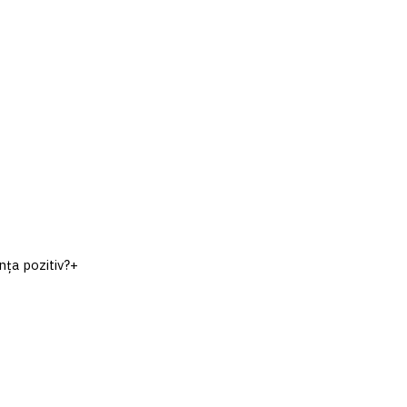
nța pozitiv?
+