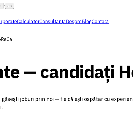
·
o
en
rporate
Calculator
Consultanță
Despre
Blog
Contact
HoReCa
ente — candidați 
 să găsești joburi prin noi — fie că ești ospătar cu exper
i.