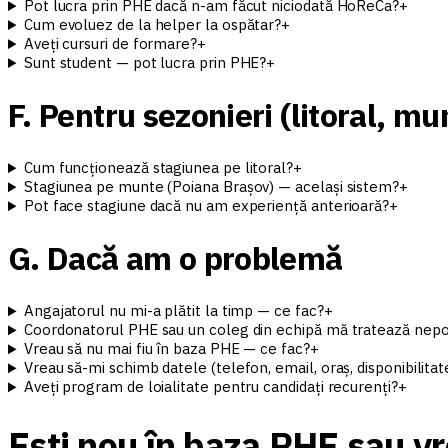
Pot lucra prin PHE dacă n-am făcut niciodată HoReCa?
+
Cum evoluez de la helper la ospătar?
+
Aveți cursuri de formare?
+
Sunt student — pot lucra prin PHE?
+
F. Pentru sezonieri (litoral, mu
Cum funcționează stagiunea pe litoral?
+
Stagiunea pe munte (Poiana Brașov) — același sistem?
+
Pot face stagiune dacă nu am experiență anterioară?
+
G. Dacă am o problemă
Angajatorul nu mi-a plătit la timp — ce fac?
+
Coordonatorul PHE sau un coleg din echipă mă tratează nepol
Vreau să nu mai fiu în baza PHE — ce fac?
+
Vreau să-mi schimb datele (telefon, email, oraș, disponibilitate
Aveți program de loialitate pentru candidați recurenți?
+
Ești nou în baza PHE sau vr