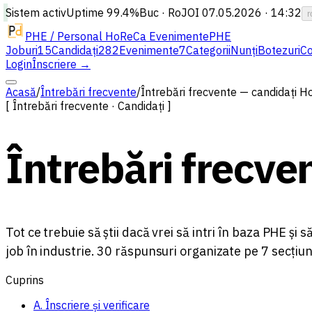
Sistem activ
Uptime
99.4%
Buc · Ro
JOI 07.05.2026 · 14:32
r
PHE / Personal HoReCa Evenimente
PHE
Joburi
15
Candidați
282
Evenimente
7
Categorii
Nunți
Botezuri
Co
Login
Înscriere →
Acasă
/
Întrebări frecvente
/
Întrebări frecvente — candidați 
[ Întrebări frecvente · Candidați ]
Întrebări frecv
Tot ce trebuie să știi dacă vrei să intri în baza PHE și
job în industrie. 30 răspunsuri organizate pe 7 secțiun
Cuprins
A. Înscriere și verificare