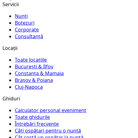
Servicii
Nunți
Botezuri
Corporate
Consultanță
Locații
Toate locațiile
București & Ilfov
Constanța & Mamaia
Brașov & Poiana
Cluj-Napoca
Ghiduri
Calculator personal eveniment
Toate ghidurile
Întrebări frecvente
Câți ospătari pentru o nuntă
Cât costă un ospătar la nuntă