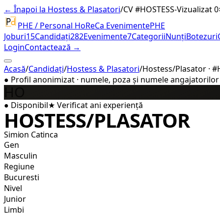
← Înapoi la Hostess & Plasatori
/
CV #
HOSTESS-
Vizualizat 0
PHE / Personal HoReCa Evenimente
PHE
Joburi
15
Candidați
282
Evenimente
7
Categorii
Nunți
Botezuri
Login
Contactează →
Acasă
/
Candidați
/
Hostess & Plasatori
/
Hostess/Plasator · 
●
Profil anonimizat · numele, poza și numele angajatorilor a
HO
●
Disponibil
★
Verificat
ani experiență
HOSTESS/PLASATOR
Simion Catinca
Gen
Masculin
Regiune
Bucuresti
Nivel
Junior
Limbi