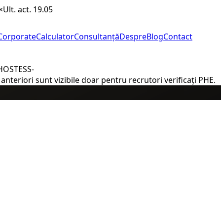
×
Ult. act. 19.05
Corporate
Calculator
Consultanță
Despre
Blog
Contact
#HOSTESS-
nteriori sunt vizibile doar pentru recrutori verificați PHE.