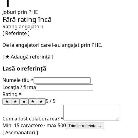
1
Joburi prin PHE
Fără rating încă
Rating angajatori
[ Referințe ]
De la angajatori care l-au angajat prin PHE.
[ ★ Adaugă referință ]
Lasă o referință
Numele tău *
Locația / firma
Rating *
5
/ 5
★
★
★
★
★
Cum a fost colaborarea? *
Min. 15 caractere · max 500
Trimite referința →
[ Asemănători ]