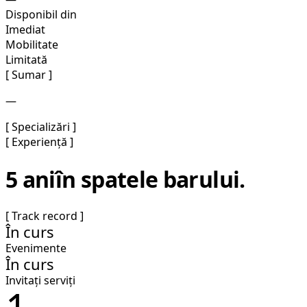
Disponibil din
Imediat
Mobilitate
Limitată
[ Sumar ]
—
[ Specializări ]
[ Experiență ]
5 ani
în spatele barului.
[ Track record ]
În curs
Evenimente
În curs
Invitați serviți