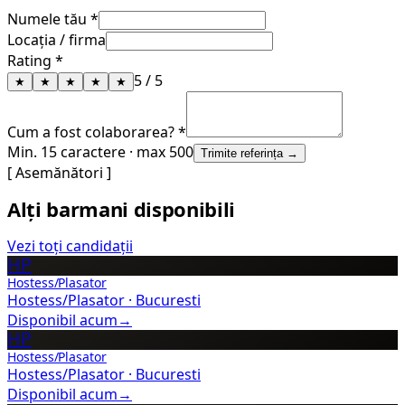
Numele tău *
Locația / firma
Rating *
5
/ 5
★
★
★
★
★
Cum a fost colaborarea? *
Min. 15 caractere · max 500
Trimite referința →
[ Asemănători ]
Alți barmani disponibili
Vezi toți candidații
HP
Hostess/Plasator
Hostess/Plasator
·
Bucuresti
Disponibil acum
→
HP
Hostess/Plasator
Hostess/Plasator
·
Bucuresti
Disponibil acum
→