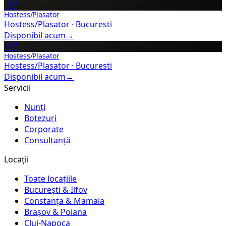
HP
Hostess/Plasator
Hostess/Plasator
·
Bucuresti
Disponibil acum
→
HP
Hostess/Plasator
Hostess/Plasator
·
Bucuresti
Disponibil acum
→
Servicii
Nunți
Botezuri
Corporate
Consultanță
Locații
Toate locațiile
București & Ilfov
Constanța & Mamaia
Brașov & Poiana
Cluj-Napoca