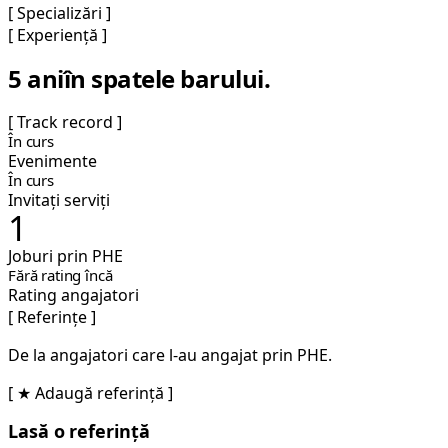
[ Specializări ]
[ Experiență ]
5 ani
în spatele barului.
[ Track record ]
În curs
Evenimente
În curs
Invitați serviți
1
Joburi prin PHE
Fără rating încă
Rating angajatori
[ Referințe ]
De la angajatori care l-au angajat prin PHE.
[ ★ Adaugă referință ]
Lasă o referință