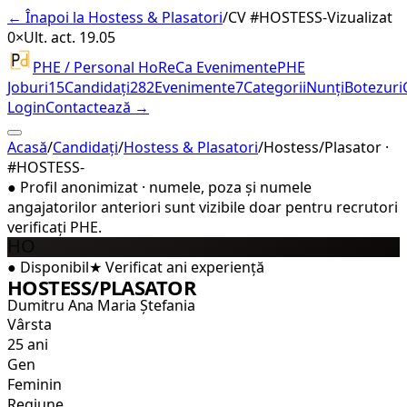
← Înapoi la Hostess & Plasatori
/
CV #
HOSTESS-
Vizualizat
0×
Ult. act. 19.05
PHE / Personal HoReCa Evenimente
PHE
Joburi
15
Candidați
282
Evenimente
7
Categorii
Nunți
Botezuri
Login
Contactează →
Acasă
/
Candidați
/
Hostess & Plasatori
/
Hostess/Plasator ·
#HOSTESS-
●
Profil anonimizat · numele, poza și numele
angajatorilor anteriori sunt vizibile doar pentru recrutori
verificați PHE.
HO
●
Disponibil
★
Verificat
ani experiență
HOSTESS/PLASATOR
Dumitru Ana Maria Ștefania
Vârsta
25 ani
Gen
Feminin
Regiune