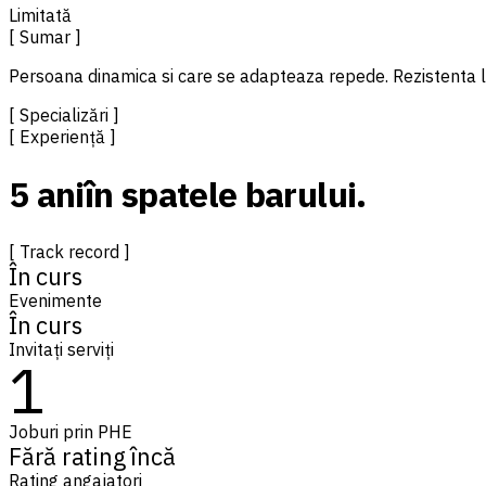
Limitată
[ Sumar ]
Persoana dinamica si care se adapteaza repede. Rezistenta l
[ Specializări ]
[ Experiență ]
5 ani
în spatele barului.
[ Track record ]
În curs
Evenimente
În curs
Invitați serviți
1
Joburi prin PHE
Fără rating încă
Rating angajatori