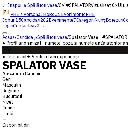
← Înapoi la Spălători vase
/
CV #
SPALATOR
Vizualizat 0×
Ult. 
PHE / Personal HoReCa Evenimente
PHE
Joburi
15
Candidați
282
Evenimente
7
Categorii
Nunți
Botezuri
Co
Login
Contactează →
Acasă
/
Candidați
/
Spălători vase
/
Spalator Vase · #SPALATOR
●
Profil anonimizat · numele, poza și numele angajatorilor ante
SV
●
Disponibil
★
Verificat
ani experiență
SPALATOR VASE
Alexandru Caluian
Gen
Masculin
Regiune
Bucuresti
Nivel
Junior
Limbi
—
Disponibil din