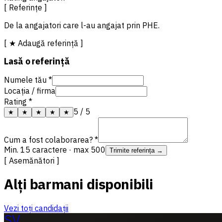
[ Referințe ]
De la angajatori care l-au angajat prin PHE.
[ ★ Adaugă referință ]
Lasă o referință
Numele tău *
Locația / firma
Rating *
5
/ 5
★
★
★
★
★
Cum a fost colaborarea? *
Min. 15 caractere · max 500
Trimite referința →
[ Asemănători ]
Alți barmani disponibili
Vezi toți candidații
SV