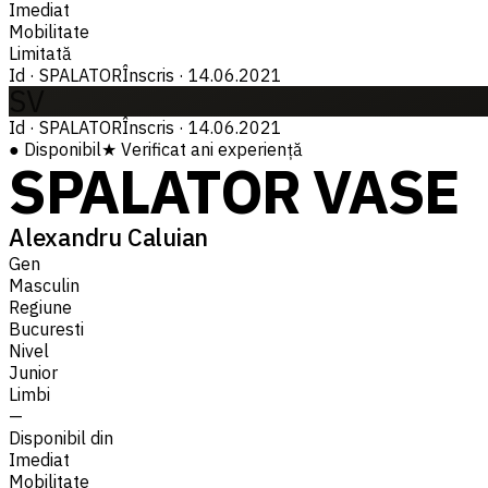
Imediat
Mobilitate
Limitată
Id
·
SPALATOR
Înscris
·
14.06.2021
SV
Id
·
SPALATOR
Înscris
·
14.06.2021
●
Disponibil
★
Verificat
ani experiență
SPALATOR VASE
Alexandru Caluian
Gen
Masculin
Regiune
Bucuresti
Nivel
Junior
Limbi
—
Disponibil din
Imediat
Mobilitate