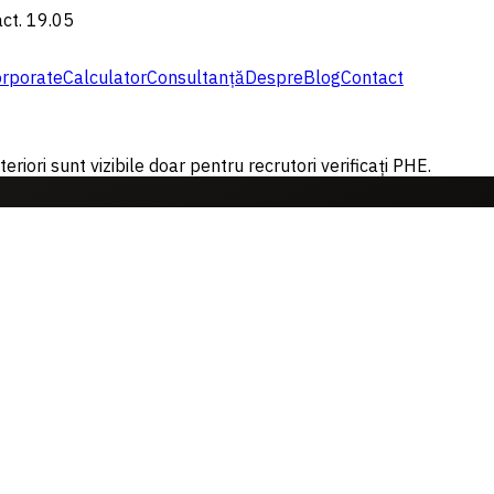
act. 19.05
rporate
Calculator
Consultanță
Despre
Blog
Contact
riori sunt vizibile doar pentru recrutori verificați PHE.