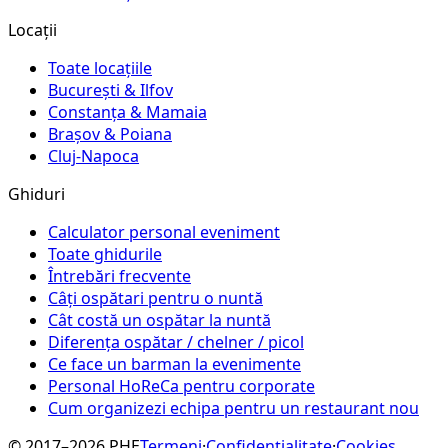
Locații
Toate locațiile
București & Ilfov
Constanța & Mamaia
Brașov & Poiana
Cluj-Napoca
Ghiduri
Calculator personal eveniment
Toate ghidurile
Întrebări frecvente
Câți ospătari pentru o nuntă
Cât costă un ospătar la nuntă
Diferența ospătar / chelner / picol
Ce face un barman la evenimente
Personal HoReCa pentru corporate
Cum organizezi echipa pentru un restaurant nou
© 2017–2026 PHE
Termeni
·
Confidențialitate
·
Cookies