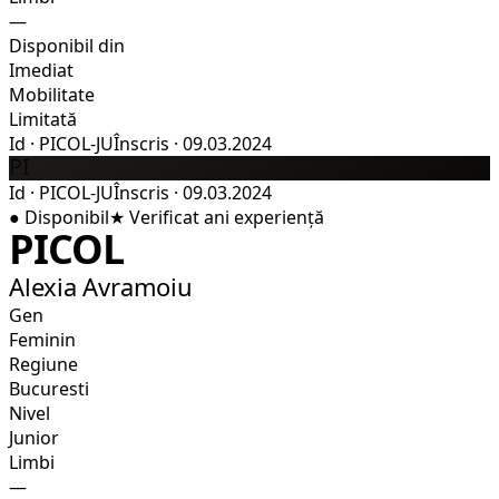
—
Disponibil din
Imediat
Mobilitate
Limitată
Id
·
PICOL-JU
Înscris
·
09.03.2024
PI
Id
·
PICOL-JU
Înscris
·
09.03.2024
●
Disponibil
★
Verificat
ani experiență
PICOL
Alexia Avramoiu
Gen
Feminin
Regiune
Bucuresti
Nivel
Junior
Limbi
—