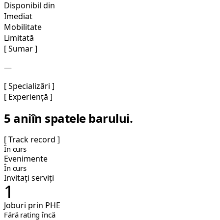
Disponibil din
Imediat
Mobilitate
Limitată
[ Sumar ]
—
[ Specializări ]
[ Experiență ]
5 ani
în spatele barului.
[ Track record ]
În curs
Evenimente
În curs
Invitați serviți
1
Joburi prin PHE
Fără rating încă