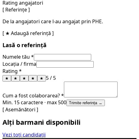
Rating angajatori
[ Referințe ]
De la angajatori care l-au angajat prin PHE.
[ ★ Adaugă referință ]
Lasă o referință
Numele tău *
Locația / firma
Rating *
5
/ 5
★
★
★
★
★
Cum a fost colaborarea? *
Min. 15 caractere · max 500
Trimite referința →
[ Asemănători ]
Alți barmani disponibili
Vezi toți candidații