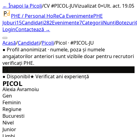
← Înapoi la Picoli
/
CV #
PICOL-JU
Vizualizat 0×
Ult. act. 19.05
PHE / Personal HoReCa Evenimente
PHE
Joburi
15
Candidați
282
Evenimente
7
Categorii
Nunți
Botezuri
Login
Contactează →
Acasă
/
Candidați
/
Picoli
/
Picol · #PICOL-JU
●
Profil anonimizat · numele, poza și numele
angajatorilor anteriori sunt vizibile doar pentru recrutori
verificați PHE.
PI
●
Disponibil
★
Verificat
ani experiență
PICOL
Alexia Avramoiu
Gen
Feminin
Regiune
Bucuresti
Nivel
Junior
Limbi