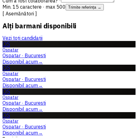
Cum a fost colaborarea? *
Min. 15 caractere · max 500
Trimite referința →
[ Asemănători ]
Alți barmani disponibili
Vezi toți candidații
OS
Ospatar
Ospatar
·
Bucuresti
Disponibil acum
→
OS
Ospatar
Ospatar
·
Bucuresti
Disponibil acum
→
OS
Ospatar
Ospatar
·
Bucuresti
Disponibil acum
→
OS
Ospatar
Ospatar
·
Bucuresti
Disponibil acum
→