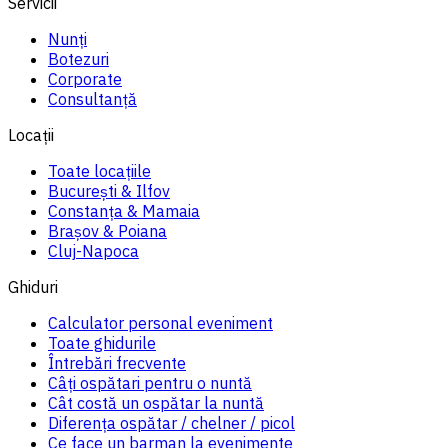
Servicii
Nunți
Botezuri
Corporate
Consultanță
Locații
Toate locațiile
București & Ilfov
Constanța & Mamaia
Brașov & Poiana
Cluj-Napoca
Ghiduri
Calculator personal eveniment
Toate ghidurile
Întrebări frecvente
Câți ospătari pentru o nuntă
Cât costă un ospătar la nuntă
Diferența ospătar / chelner / picol
Ce face un barman la evenimente