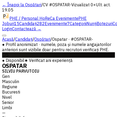
← Înapoi la Ospătari
/
CV #
OSPATAR-
Vizualizat 0×
Ult. act.
19.05
PHE / Personal HoReCa Evenimente
PHE
Joburi
15
Candidați
282
Evenimente
7
Categorii
Nunți
Botezuri
Co
Login
Contactează →
Acasă
/
Candidați
/
Ospătari
/
Ospatar · #OSPATAR-
●
Profil anonimizat · numele, poza și numele angajatorilor
anteriori sunt vizibile doar pentru recrutori verificați PHE.
OS
●
Disponibil
★
Verificat
ani experiență
OSPATAR
SILVIU PARVUTOIU
Gen
Masculin
Regiune
Bucuresti
Nivel
Senior
Limbi
—