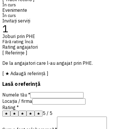
În curs
Evenimente
În curs
Invitați serviți
1
Joburi prin PHE
Fără rating încă
Rating angajatori
[ Referințe ]
De la angajatori care l-au angajat prin PHE.
[ ★ Adaugă referință ]
Lasă o referință
Numele tău *
Locația / firma
Rating *
5
/ 5
★
★
★
★
★