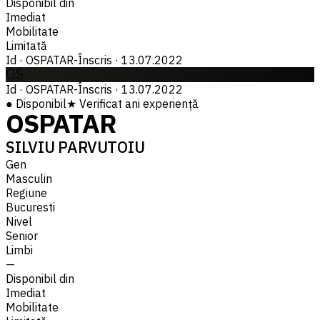
Disponibil din
Imediat
Mobilitate
Limitată
Id
·
OSPATAR-
Înscris
·
13.07.2022
OS
Id
·
OSPATAR-
Înscris
·
13.07.2022
●
Disponibil
★
Verificat
ani experiență
OSPATAR
SILVIU PARVUTOIU
Gen
Masculin
Regiune
Bucuresti
Nivel
Senior
Limbi
—
Disponibil din
Imediat
Mobilitate