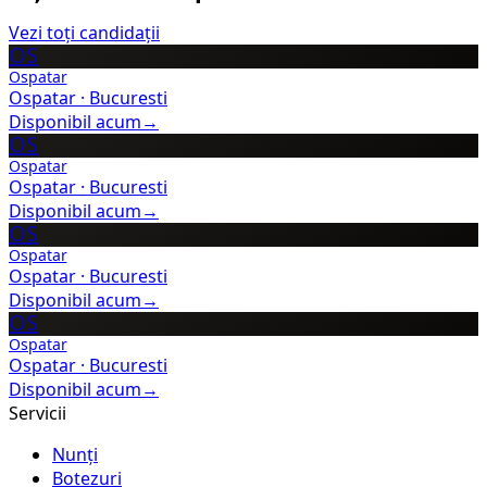
Vezi toți candidații
OS
Ospatar
Ospatar
·
Bucuresti
Disponibil acum
→
OS
Ospatar
Ospatar
·
Bucuresti
Disponibil acum
→
OS
Ospatar
Ospatar
·
Bucuresti
Disponibil acum
→
OS
Ospatar
Ospatar
·
Bucuresti
Disponibil acum
→
Servicii
Nunți
Botezuri