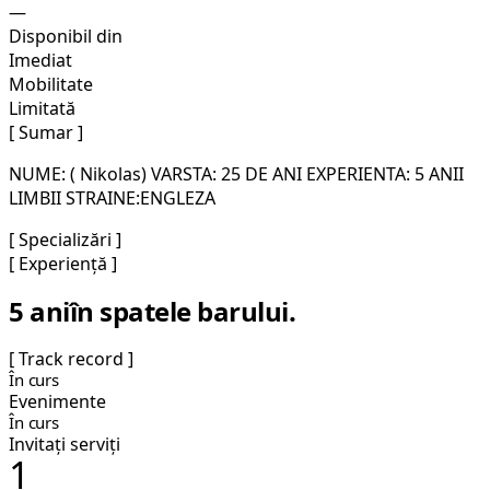
—
Disponibil din
Imediat
Mobilitate
Limitată
[ Sumar ]
NUME: ( Nikolas) VARSTA: 25 DE ANI EXPERIENTA: 5 ANII
LIMBII STRAINE:ENGLEZA
[ Specializări ]
[ Experiență ]
5 ani
în spatele barului.
[ Track record ]
În curs
Evenimente
În curs
Invitați serviți
1