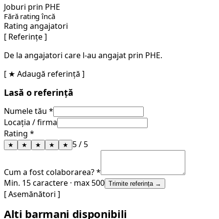
Joburi prin PHE
Fără rating încă
Rating angajatori
[ Referințe ]
De la angajatori care l-au angajat prin PHE.
[ ★ Adaugă referință ]
Lasă o referință
Numele tău *
Locația / firma
Rating *
5
/ 5
★
★
★
★
★
Cum a fost colaborarea? *
Min. 15 caractere · max 500
Trimite referința →
[ Asemănători ]
Alți barmani disponibili