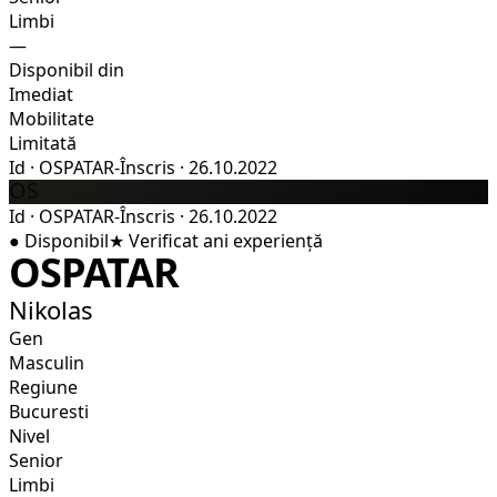
Limbi
—
Disponibil din
Imediat
Mobilitate
Limitată
Id
·
OSPATAR-
Înscris
·
26.10.2022
OS
Id
·
OSPATAR-
Înscris
·
26.10.2022
●
Disponibil
★
Verificat
ani experiență
OSPATAR
Nikolas
Gen
Masculin
Regiune
Bucuresti
Nivel
Senior
Limbi