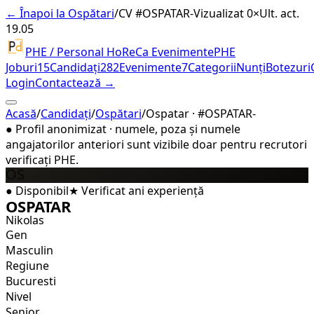
← Înapoi la Ospătari
/
CV #
OSPATAR-
Vizualizat 0×
Ult. act.
19.05
PHE / Personal HoReCa Evenimente
PHE
Joburi
15
Candidați
282
Evenimente
7
Categorii
Nunți
Botezuri
Login
Contactează →
Acasă
/
Candidați
/
Ospătari
/
Ospatar · #OSPATAR-
●
Profil anonimizat · numele, poza și numele
angajatorilor anteriori sunt vizibile doar pentru recrutori
verificați PHE.
OS
●
Disponibil
★
Verificat
ani experiență
OSPATAR
Nikolas
Gen
Masculin
Regiune
Bucuresti
Nivel
Senior