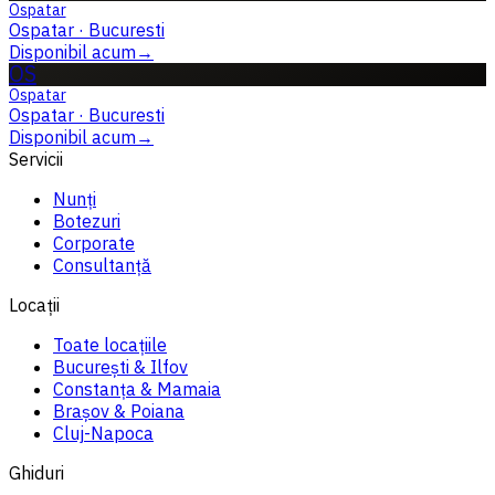
Ospatar
Ospatar
·
Bucuresti
Disponibil acum
→
OS
Ospatar
Ospatar
·
Bucuresti
Disponibil acum
→
Servicii
Nunți
Botezuri
Corporate
Consultanță
Locații
Toate locațiile
București & Ilfov
Constanța & Mamaia
Brașov & Poiana
Cluj-Napoca
Ghiduri