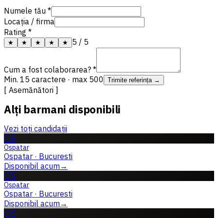
Numele tău *
Locația / firma
Rating *
5
/ 5
★
★
★
★
★
Cum a fost colaborarea? *
Min. 15 caractere · max 500
Trimite referința →
[ Asemănători ]
Alți barmani disponibili
Vezi toți candidații
OS
Ospatar
Ospatar
·
Bucuresti
Disponibil acum
→
OS
Ospatar
Ospatar
·
Bucuresti
Disponibil acum
→
OS