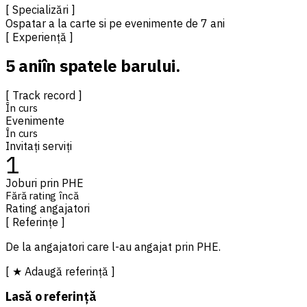
[ Specializări ]
Ospatar a la carte si pe evenimente de 7 ani
[ Experiență ]
5 ani
în spatele barului.
[ Track record ]
În curs
Evenimente
În curs
Invitați serviți
1
Joburi prin PHE
Fără rating încă
Rating angajatori
[ Referințe ]
De la angajatori care l-au angajat prin PHE.
[ ★ Adaugă referință ]
Lasă o referință