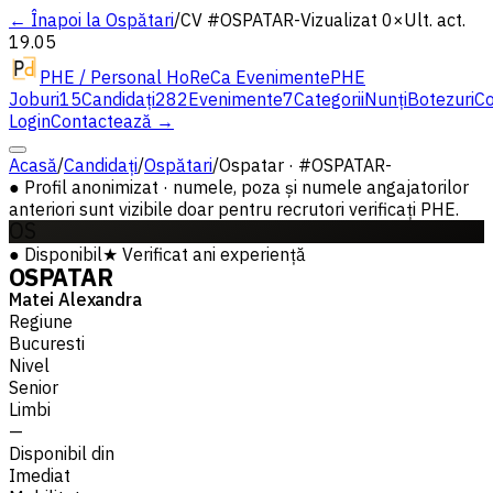
← Înapoi la Ospătari
/
CV #
OSPATAR-
Vizualizat 0×
Ult. act.
19.05
PHE / Personal HoReCa Evenimente
PHE
Joburi
15
Candidați
282
Evenimente
7
Categorii
Nunți
Botezuri
Co
Login
Contactează →
Acasă
/
Candidați
/
Ospătari
/
Ospatar · #OSPATAR-
●
Profil anonimizat · numele, poza și numele angajatorilor
anteriori sunt vizibile doar pentru recrutori verificați PHE.
OS
●
Disponibil
★
Verificat
ani experiență
OSPATAR
Matei Alexandra
Regiune
Bucuresti
Nivel
Senior
Limbi
—
Disponibil din
Imediat