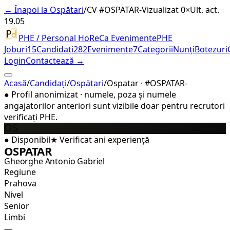
← Înapoi la Ospătari
/
CV #
OSPATAR-
Vizualizat 0×
Ult. act.
19.05
PHE / Personal HoReCa Evenimente
PHE
Joburi
15
Candidați
282
Evenimente
7
Categorii
Nunți
Botezuri
Login
Contactează →
Acasă
/
Candidați
/
Ospătari
/
Ospatar · #OSPATAR-
●
Profil anonimizat · numele, poza și numele
angajatorilor anteriori sunt vizibile doar pentru recrutori
verificați PHE.
OS
●
Disponibil
★
Verificat
ani experiență
OSPATAR
Gheorghe Antonio Gabriel
Regiune
Prahova
Nivel
Senior
Limbi
—