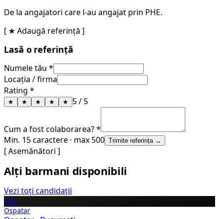
De la angajatori care l-au angajat prin PHE.
[ ★ Adaugă referință ]
Lasă o referință
Numele tău *
Locația / firma
Rating *
5
/ 5
★
★
★
★
★
Cum a fost colaborarea? *
Min. 15 caractere · max 500
Trimite referința →
[ Asemănători ]
Alți barmani disponibili
Vezi toți candidații
OS
Ospatar