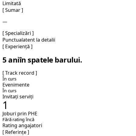
Limitată
[ Sumar ]
—
[ Specializări ]
Punctual
atent la detalii
[ Experiență ]
5 ani
în spatele barului.
[ Track record ]
În curs
Evenimente
În curs
Invitați serviți
1
Joburi prin PHE
Fără rating încă
Rating angajatori
[ Referințe ]