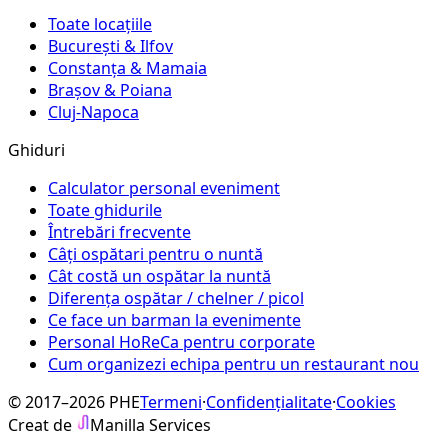
Toate locațiile
București & Ilfov
Constanța & Mamaia
Brașov & Poiana
Cluj-Napoca
Ghiduri
Calculator personal eveniment
Toate ghidurile
Întrebări frecvente
Câți ospătari pentru o nuntă
Cât costă un ospătar la nuntă
Diferența ospătar / chelner / picol
Ce face un barman la evenimente
Personal HoReCa pentru corporate
Cum organizezi echipa pentru un restaurant nou
© 2017–2026 PHE
Termeni
·
Confidențialitate
·
Cookies
Creat de
Manilla Services