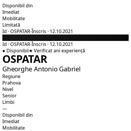
Disponibil din
Imediat
Mobilitate
Limitată
Id
·
OSPATAR-
Înscris
·
12.10.2021
OS
Id
·
OSPATAR-
Înscris
·
12.10.2021
●
Disponibil
★
Verificat
ani experiență
OSPATAR
Gheorghe Antonio Gabriel
Regiune
Prahova
Nivel
Senior
Limbi
—
Disponibil din
Imediat
Mobilitate