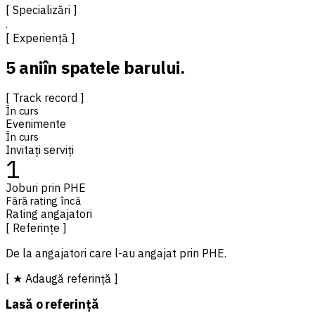
[ Specializări ]
.
[ Experiență ]
5 ani
în spatele barului.
[ Track record ]
În curs
Evenimente
În curs
Invitați serviți
1
Joburi prin PHE
Fără rating încă
Rating angajatori
[ Referințe ]
De la angajatori care l-au angajat prin PHE.
[ ★ Adaugă referință ]
Lasă o referință