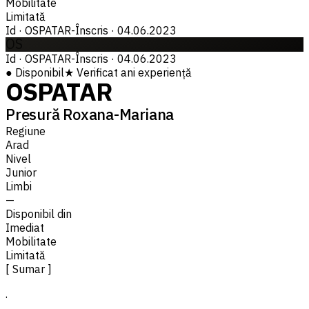
Mobilitate
Limitată
Id
·
OSPATAR-
Înscris
·
04.06.2023
OS
Id
·
OSPATAR-
Înscris
·
04.06.2023
●
Disponibil
★
Verificat
ani experiență
OSPATAR
Presură Roxana-Mariana
Regiune
Arad
Nivel
Junior
Limbi
—
Disponibil din
Imediat
Mobilitate
Limitată
[ Sumar ]
.