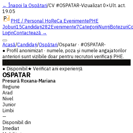
← Înapoi la Ospătari
/
CV #
OSPATAR-
Vizualizat 0×
Ult. act.
19.05
PHE / Personal HoReCa Evenimente
PHE
Joburi
15
Candidați
282
Evenimente
7
Categorii
Nunți
Botezuri
Co
Login
Contactează →
Acasă
/
Candidați
/
Ospătari
/
Ospatar · #OSPATAR-
●
Profil anonimizat · numele, poza și numele angajatorilor
anteriori sunt vizibile doar pentru recrutori verificați PHE.
OS
●
Disponibil
★
Verificat
ani experiență
OSPATAR
Presură Roxana-Mariana
Regiune
Arad
Nivel
Junior
Limbi
—
Disponibil din
Imediat