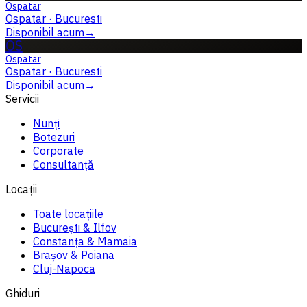
Ospatar
Ospatar
·
Bucuresti
Disponibil acum
→
OS
Ospatar
Ospatar
·
Bucuresti
Disponibil acum
→
Servicii
Nunți
Botezuri
Corporate
Consultanță
Locații
Toate locațiile
București & Ilfov
Constanța & Mamaia
Brașov & Poiana
Cluj-Napoca
Ghiduri