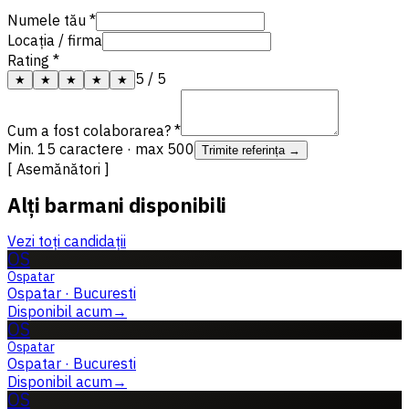
Numele tău *
Locația / firma
Rating *
5
/ 5
★
★
★
★
★
Cum a fost colaborarea? *
Min. 15 caractere · max 500
Trimite referința →
[ Asemănători ]
Alți barmani disponibili
Vezi toți candidații
OS
Ospatar
Ospatar
·
Bucuresti
Disponibil acum
→
OS
Ospatar
Ospatar
·
Bucuresti
Disponibil acum
→
OS