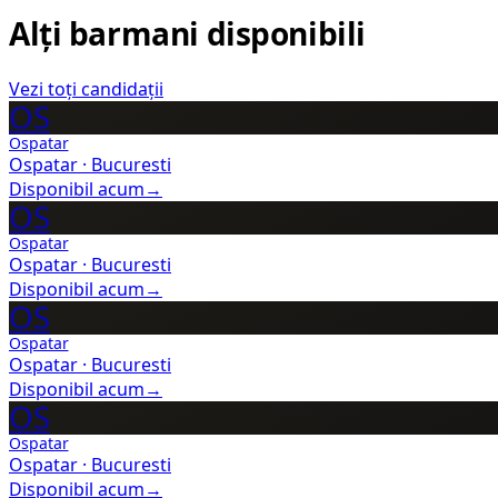
Alți barmani disponibili
Vezi toți candidații
OS
Ospatar
Ospatar
·
Bucuresti
Disponibil acum
→
OS
Ospatar
Ospatar
·
Bucuresti
Disponibil acum
→
OS
Ospatar
Ospatar
·
Bucuresti
Disponibil acum
→
OS
Ospatar
Ospatar
·
Bucuresti
Disponibil acum
→