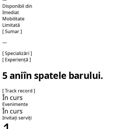
Disponibil din
Imediat
Mobilitate
Limitată
[ Sumar ]
—
[ Specializări ]
[ Experiență ]
5 ani
în spatele barului.
[ Track record ]
În curs
Evenimente
În curs
Invitați serviți