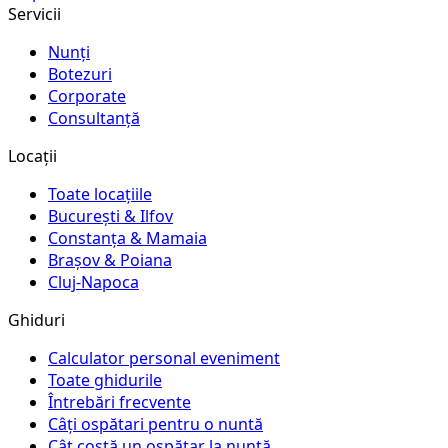
Servicii
Nunți
Botezuri
Corporate
Consultanță
Locații
Toate locațiile
București & Ilfov
Constanța & Mamaia
Brașov & Poiana
Cluj-Napoca
Ghiduri
Calculator personal eveniment
Toate ghidurile
Întrebări frecvente
Câți ospătari pentru o nuntă
Cât costă un ospătar la nuntă