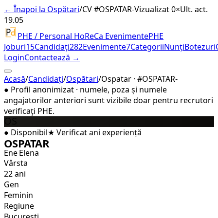
← Înapoi la Ospătari
/
CV #
OSPATAR-
Vizualizat 0×
Ult. act.
19.05
PHE / Personal HoReCa Evenimente
PHE
Joburi
15
Candidați
282
Evenimente
7
Categorii
Nunți
Botezuri
Login
Contactează →
Acasă
/
Candidați
/
Ospătari
/
Ospatar · #OSPATAR-
●
Profil anonimizat · numele, poza și numele
angajatorilor anteriori sunt vizibile doar pentru recrutori
verificați PHE.
OS
●
Disponibil
★
Verificat
ani experiență
OSPATAR
Ene Elena
Vârsta
22 ani
Gen
Feminin
Regiune
Bucuresti