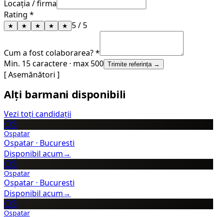
Locația / firma
Rating *
5
/ 5
★
★
★
★
★
Cum a fost colaborarea? *
Min. 15 caractere · max 500
Trimite referința →
[ Asemănători ]
Alți barmani disponibili
Vezi toți candidații
OS
Ospatar
Ospatar
·
Bucuresti
Disponibil acum
→
OS
Ospatar
Ospatar
·
Bucuresti
Disponibil acum
→
OS
Ospatar