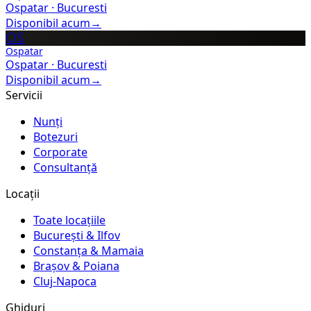
Ospatar
·
Bucuresti
Disponibil acum
→
OS
Ospatar
Ospatar
·
Bucuresti
Disponibil acum
→
Servicii
Nunți
Botezuri
Corporate
Consultanță
Locații
Toate locațiile
București & Ilfov
Constanța & Mamaia
Brașov & Poiana
Cluj-Napoca
Ghiduri