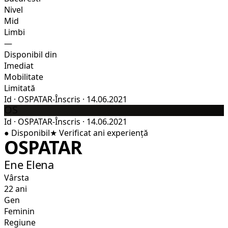
Nivel
Mid
Limbi
—
Disponibil din
Imediat
Mobilitate
Limitată
Id
·
OSPATAR-
Înscris
·
14.06.2021
OS
Id
·
OSPATAR-
Înscris
·
14.06.2021
●
Disponibil
★
Verificat
ani experiență
OSPATAR
Ene Elena
Vârsta
22 ani
Gen
Feminin
Regiune