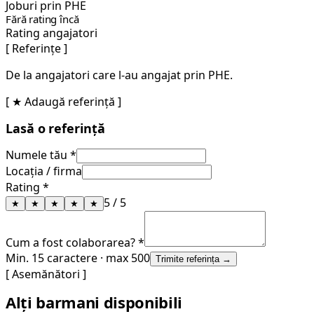
Joburi prin PHE
Fără rating încă
Rating angajatori
[ Referințe ]
De la angajatori care l-au angajat prin PHE.
[ ★ Adaugă referință ]
Lasă o referință
Numele tău *
Locația / firma
Rating *
5
/ 5
★
★
★
★
★
Cum a fost colaborarea? *
Min. 15 caractere · max 500
Trimite referința →
[ Asemănători ]
Alți barmani disponibili