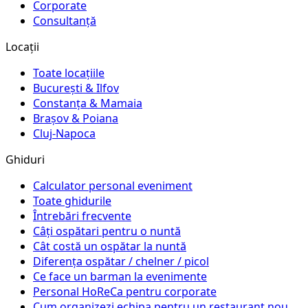
Corporate
Consultanță
Locații
Toate locațiile
București & Ilfov
Constanța & Mamaia
Brașov & Poiana
Cluj-Napoca
Ghiduri
Calculator personal eveniment
Toate ghidurile
Întrebări frecvente
Câți ospătari pentru o nuntă
Cât costă un ospătar la nuntă
Diferența ospătar / chelner / picol
Ce face un barman la evenimente
Personal HoReCa pentru corporate
Cum organizezi echipa pentru un restaurant nou