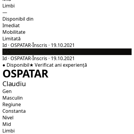
Limbi
—
Disponibil din
Imediat
Mobilitate
Limitată
Id
·
OSPATAR-
Înscris
·
19.10.2021
OS
Id
·
OSPATAR-
Înscris
·
19.10.2021
●
Disponibil
★
Verificat
ani experiență
OSPATAR
Claudiu
Gen
Masculin
Regiune
Constanta
Nivel
Mid
Limbi