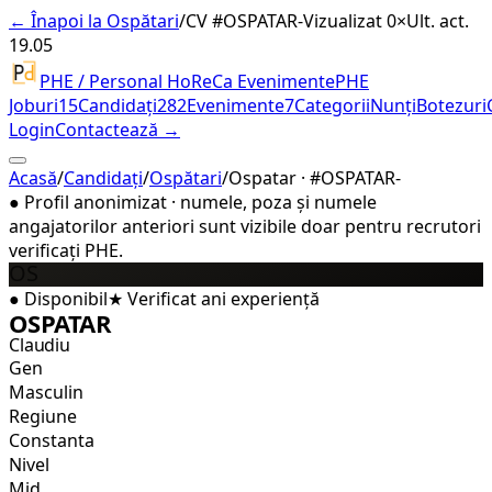
← Înapoi la Ospătari
/
CV #
OSPATAR-
Vizualizat 0×
Ult. act.
19.05
PHE / Personal HoReCa Evenimente
PHE
Joburi
15
Candidați
282
Evenimente
7
Categorii
Nunți
Botezuri
Login
Contactează →
Acasă
/
Candidați
/
Ospătari
/
Ospatar · #OSPATAR-
●
Profil anonimizat · numele, poza și numele
angajatorilor anteriori sunt vizibile doar pentru recrutori
verificați PHE.
OS
●
Disponibil
★
Verificat
ani experiență
OSPATAR
Claudiu
Gen
Masculin
Regiune
Constanta
Nivel
Mid