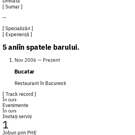
Limitată
[ Sumar ]
—
[ Specializări ]
[ Experiență ]
5 ani
în spatele barului.
Nov 2006 — Prezent
Bucatar
Restaurant în Bucuresti
[ Track record ]
În curs
Evenimente
În curs
Invitați serviți
1
Joburi prin PHE