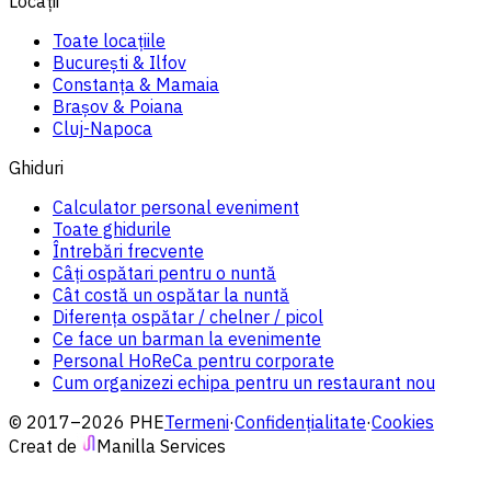
Locații
Toate locațiile
București & Ilfov
Constanța & Mamaia
Brașov & Poiana
Cluj-Napoca
Ghiduri
Calculator personal eveniment
Toate ghidurile
Întrebări frecvente
Câți ospătari pentru o nuntă
Cât costă un ospătar la nuntă
Diferența ospătar / chelner / picol
Ce face un barman la evenimente
Personal HoReCa pentru corporate
Cum organizezi echipa pentru un restaurant nou
© 2017–2026 PHE
Termeni
·
Confidențialitate
·
Cookies
Creat de
Manilla Services