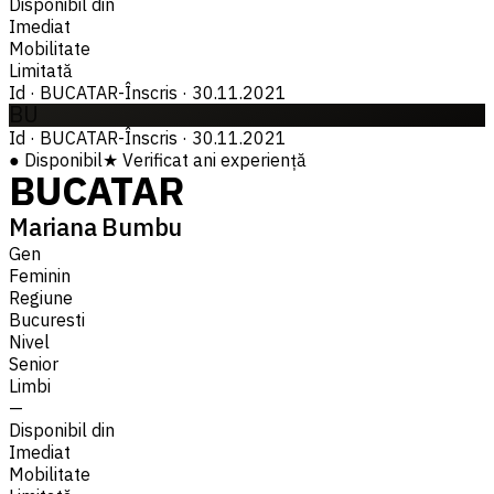
Disponibil din
Imediat
Mobilitate
Limitată
Id
·
BUCATAR-
Înscris
·
30.11.2021
BU
Id
·
BUCATAR-
Înscris
·
30.11.2021
●
Disponibil
★
Verificat
ani experiență
BUCATAR
Mariana Bumbu
Gen
Feminin
Regiune
Bucuresti
Nivel
Senior
Limbi
—
Disponibil din
Imediat
Mobilitate