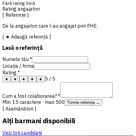
Fără rating încă
Rating angajatori
[ Referințe ]
De la angajatori care l-au angajat prin PHE.
[ ★ Adaugă referință ]
Lasă o referință
Numele tău *
Locația / firma
Rating *
5
/ 5
★
★
★
★
★
Cum a fost colaborarea? *
Min. 15 caractere · max 500
Trimite referința →
[ Asemănători ]
Alți barmani disponibili
Vezi toți candidații