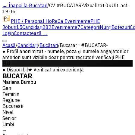
← Înapoi la Bucătari
/
CV #
BUCATAR-
Vizualizat 0×
Ult. act.
19.05
PHE / Personal HoReCa Evenimente
PHE
Joburi
15
Candidați
282
Evenimente
7
Categorii
Nunți
Botezuri
Co
Login
Contactează →
Acasă
/
Candidați
/
Bucătari
/
Bucatar · #BUCATAR-
●
Profil anonimizat · numele, poza și numele angajatorilor
anteriori sunt vizibile doar pentru recrutori verificați PHE.
BU
●
Disponibil
★
Verificat
ani experiență
BUCATAR
Mariana Bumbu
Gen
Feminin
Regiune
Bucuresti
Nivel
Senior
Limbi
—