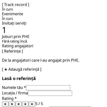
[ Track record ]
În curs
Evenimente
În curs
Invitați serviți
1
Joburi prin PHE
Fără rating încă
Rating angajatori
[ Referințe ]
De la angajatori care l-au angajat prin PHE.
[ ★ Adaugă referință ]
Lasă o referință
Numele tău *
Locația / firma
Rating *
5
/ 5
★
★
★
★
★