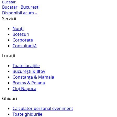
Bucatar
Bucatar
·
Bucuresti
Disponibil acum
→
Servicii
Nunți
Botezuri
Corporate
Consultanță
Locații
Toate locațiile
București & Ilfov
Constanța & Mamaia
Brașov & Poiana
Cluj-Napoca
Ghiduri
Calculator personal eveniment
Toate ghidurile