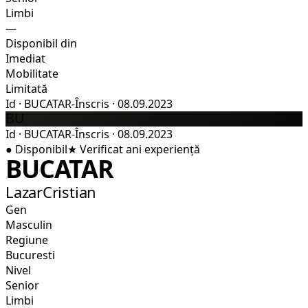
Limbi
—
Disponibil din
Imediat
Mobilitate
Limitată
Id
·
BUCATAR-
Înscris
·
08.09.2023
BU
Id
·
BUCATAR-
Înscris
·
08.09.2023
●
Disponibil
★
Verificat
ani experiență
BUCATAR
LazarCristian
Gen
Masculin
Regiune
Bucuresti
Nivel
Senior
Limbi