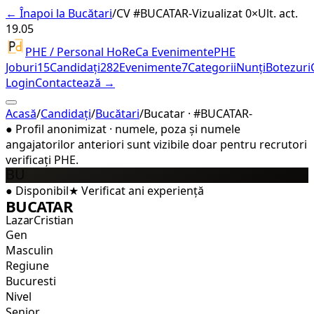
← Înapoi la Bucătari
/
CV #
BUCATAR-
Vizualizat 0×
Ult. act.
19.05
PHE / Personal HoReCa Evenimente
PHE
Joburi
15
Candidați
282
Evenimente
7
Categorii
Nunți
Botezuri
Login
Contactează →
Acasă
/
Candidați
/
Bucătari
/
Bucatar · #BUCATAR-
●
Profil anonimizat · numele, poza și numele
angajatorilor anteriori sunt vizibile doar pentru recrutori
verificați PHE.
BU
●
Disponibil
★
Verificat
ani experiență
BUCATAR
LazarCristian
Gen
Masculin
Regiune
Bucuresti
Nivel
Senior