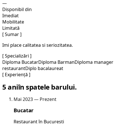
—
Disponibil din
Imediat
Mobilitate
Limitată
[ Sumar ]
Imi place calitatea si seriozitatea.
[ Specializări ]
Diploma Bucatar
Diploma Barman
Diploma manager
restaurant
Diplo bacalaureat
[ Experiență ]
5 ani
în spatele barului.
Mai 2023 — Prezent
Bucatar
Restaurant în Bucuresti