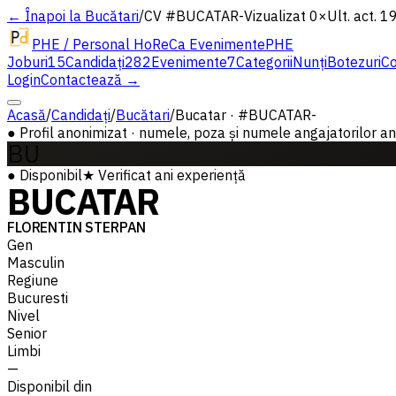
← Înapoi la Bucătari
/
CV #
BUCATAR-
Vizualizat 0×
Ult. act. 1
PHE / Personal HoReCa Evenimente
PHE
Joburi
15
Candidați
282
Evenimente
7
Categorii
Nunți
Botezuri
Co
Login
Contactează →
Acasă
/
Candidați
/
Bucătari
/
Bucatar · #BUCATAR-
●
Profil anonimizat · numele, poza și numele angajatorilor ante
BU
●
Disponibil
★
Verificat
ani experiență
BUCATAR
FLORENTIN STERPAN
Gen
Masculin
Regiune
Bucuresti
Nivel
Senior
Limbi
—
Disponibil din