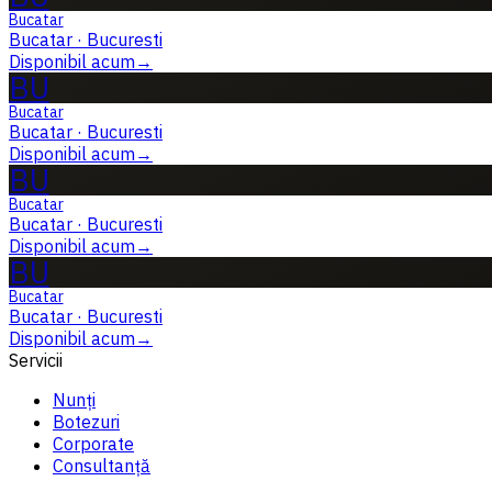
Bucatar
Bucatar
·
Bucuresti
Disponibil acum
→
BU
Bucatar
Bucatar
·
Bucuresti
Disponibil acum
→
BU
Bucatar
Bucatar
·
Bucuresti
Disponibil acum
→
BU
Bucatar
Bucatar
·
Bucuresti
Disponibil acum
→
Servicii
Nunți
Botezuri
Corporate
Consultanță