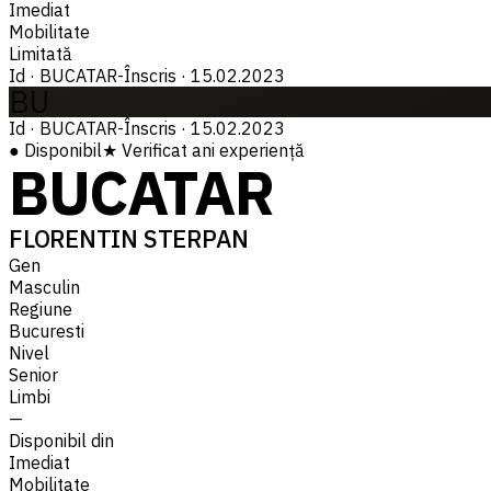
Imediat
Mobilitate
Limitată
Id
·
BUCATAR-
Înscris
·
15.02.2023
BU
Id
·
BUCATAR-
Înscris
·
15.02.2023
●
Disponibil
★
Verificat
ani experiență
BUCATAR
FLORENTIN STERPAN
Gen
Masculin
Regiune
Bucuresti
Nivel
Senior
Limbi
—
Disponibil din
Imediat
Mobilitate