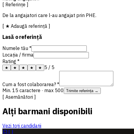
[ Referințe ]
De la angajatori care l-au angajat prin PHE.
[ ★ Adaugă referință ]
Lasă o referință
Numele tău *
Locația / firma
Rating *
5
/ 5
★
★
★
★
★
Cum a fost colaborarea? *
Min. 15 caractere · max 500
Trimite referința →
[ Asemănători ]
Alți barmani disponibili
Vezi toți candidații
BU