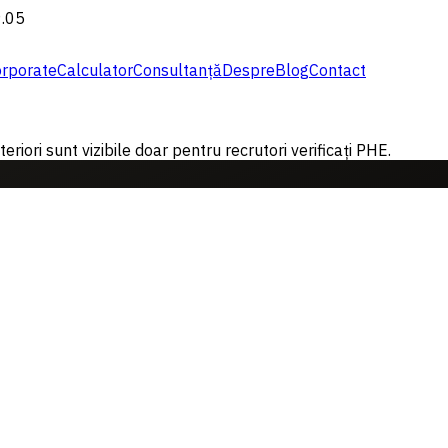
9.05
rporate
Calculator
Consultanță
Despre
Blog
Contact
riori sunt vizibile doar pentru recrutori verificați PHE.