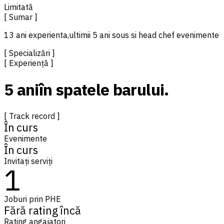
Limitată
[ Sumar ]
13 ani experienta,ultimii 5 ani sous si head chef evenimente
[ Specializări ]
[ Experiență ]
5 ani
în spatele barului.
[ Track record ]
În curs
Evenimente
În curs
Invitați serviți
1
Joburi prin PHE
Fără rating încă
Rating angajatori