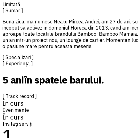
Limitată
[ Sumar ]
Buna ziua, ma numesc Neațu Mircea Andrei, am 27 de ani, sunt
inceput sa activez in domeniul Horeca din 2013, cand am ince
aproape toate locatiile brandului Bamboo: Bamboo Mamaia, Le
un an intr-un proiect nou, un lounge de cartier. Momentan luc
o pasiune mare pentru aceasta meserie.
[ Specializări ]
[ Experiență ]
5 ani
în spatele barului.
[ Track record ]
În curs
Evenimente
În curs
Invitați serviți
1