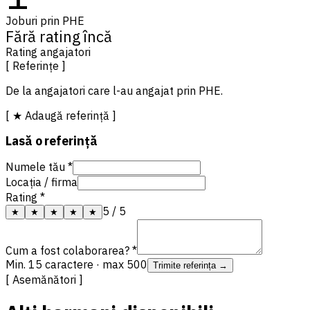
Joburi prin PHE
Fără rating încă
Rating angajatori
[ Referințe ]
De la angajatori care l-au angajat prin PHE.
[ ★ Adaugă referință ]
Lasă o referință
Numele tău *
Locația / firma
Rating *
5
/ 5
★
★
★
★
★
Cum a fost colaborarea? *
Min. 15 caractere · max 500
Trimite referința →
[ Asemănători ]