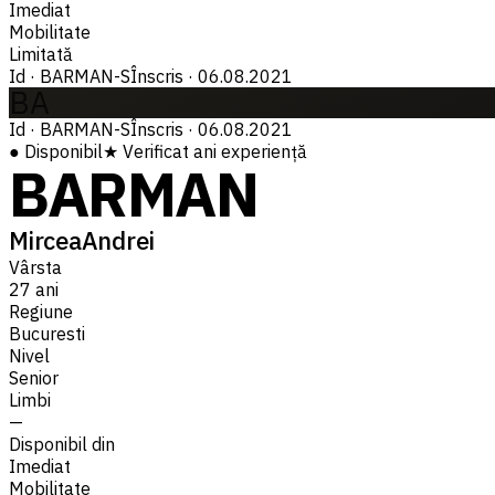
Imediat
Mobilitate
Limitată
Id
·
BARMAN-S
Înscris
·
06.08.2021
BA
Id
·
BARMAN-S
Înscris
·
06.08.2021
●
Disponibil
★
Verificat
ani experiență
BARMAN
MirceaAndrei
Vârsta
27 ani
Regiune
Bucuresti
Nivel
Senior
Limbi
—
Disponibil din
Imediat
Mobilitate