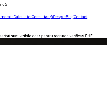
19.05
rporate
Calculator
Consultanță
Despre
Blog
Contact
riori sunt vizibile doar pentru recrutori verificați PHE.