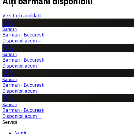
Alți barmani disponibili
Vezi toți candidații
BA
Barman
Barman
·
Bucuresti
Disponibil acum
→
BA
Barman
Barman
·
Bucuresti
Disponibil acum
→
BA
Barman
Barman
·
Bucuresti
Disponibil acum
→
BA
Barman
Barman
·
Bucuresti
Disponibil acum
→
Servicii
Nunți