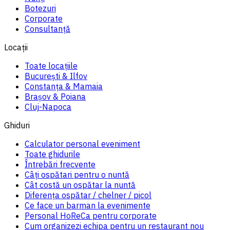
Botezuri
Corporate
Consultanță
Locații
Toate locațiile
București & Ilfov
Constanța & Mamaia
Brașov & Poiana
Cluj-Napoca
Ghiduri
Calculator personal eveniment
Toate ghidurile
Întrebări frecvente
Câți ospătari pentru o nuntă
Cât costă un ospătar la nuntă
Diferența ospătar / chelner / picol
Ce face un barman la evenimente
Personal HoReCa pentru corporate
Cum organizezi echipa pentru un restaurant nou