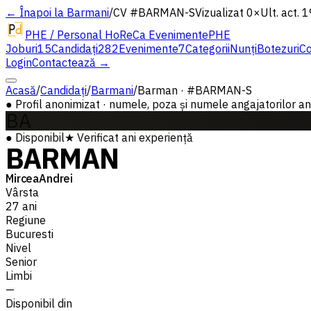
← Înapoi la Barmani
/
CV #
BARMAN-S
Vizualizat 0×
Ult. act. 
PHE / Personal HoReCa Evenimente
PHE
Joburi
15
Candidați
282
Evenimente
7
Categorii
Nunți
Botezuri
Co
Login
Contactează →
Acasă
/
Candidați
/
Barmani
/
Barman · #BARMAN-S
●
Profil anonimizat · numele, poza și numele angajatorilor ante
BA
●
Disponibil
★
Verificat
ani experiență
BARMAN
MirceaAndrei
Vârsta
27 ani
Regiune
Bucuresti
Nivel
Senior
Limbi
—
Disponibil din