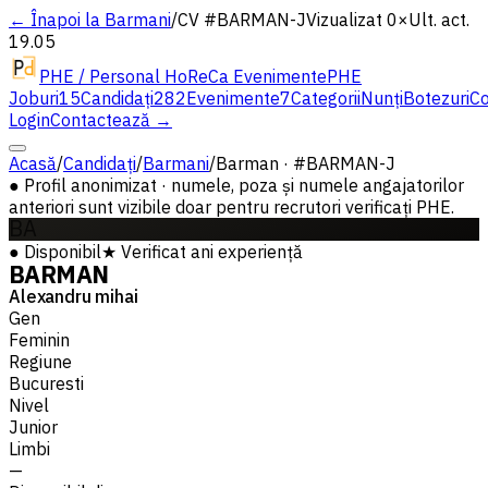
← Înapoi la Barmani
/
CV #
BARMAN-J
Vizualizat 0×
Ult. act.
19.05
PHE / Personal HoReCa Evenimente
PHE
Joburi
15
Candidați
282
Evenimente
7
Categorii
Nunți
Botezuri
Co
Login
Contactează →
Acasă
/
Candidați
/
Barmani
/
Barman · #BARMAN-J
●
Profil anonimizat · numele, poza și numele angajatorilor
anteriori sunt vizibile doar pentru recrutori verificați PHE.
BA
●
Disponibil
★
Verificat
ani experiență
BARMAN
Alexandru mihai
Gen
Feminin
Regiune
Bucuresti
Nivel
Junior
Limbi
—