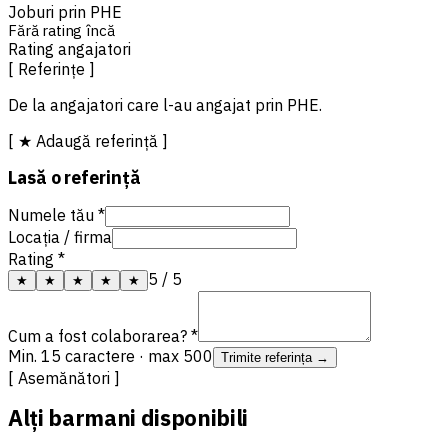
Joburi prin PHE
Fără rating încă
Rating angajatori
[ Referințe ]
De la angajatori care l-au angajat prin PHE.
[ ★ Adaugă referință ]
Lasă o referință
Numele tău *
Locația / firma
Rating *
5
/ 5
★
★
★
★
★
Cum a fost colaborarea? *
Min. 15 caractere · max 500
Trimite referința →
[ Asemănători ]
Alți barmani disponibili