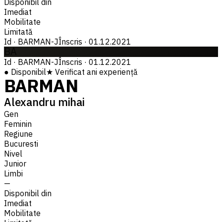
Disponibil din
Imediat
Mobilitate
Limitată
Id
·
BARMAN-J
Înscris
·
01.12.2021
BA
Id
·
BARMAN-J
Înscris
·
01.12.2021
●
Disponibil
★
Verificat
ani experiență
BARMAN
Alexandru mihai
Gen
Feminin
Regiune
Bucuresti
Nivel
Junior
Limbi
—
Disponibil din
Imediat
Mobilitate