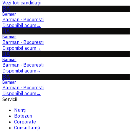
Vezi toți candidații
BA
Barman
Barman
·
Bucuresti
Disponibil acum
→
BA
Barman
Barman
·
Bucuresti
Disponibil acum
→
BA
Barman
Barman
·
Bucuresti
Disponibil acum
→
BA
Barman
Barman
·
Bucuresti
Disponibil acum
→
Servicii
Nunți
Botezuri
Corporate
Consultanță