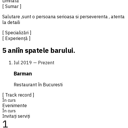
Limitată
[ Sumar ]
Salutare ,sunt o persoana serioasa si perseverenta , atenta
la detaili
[ Specializări ]
[ Experiență ]
5 ani
în spatele barului.
Iul 2019 — Prezent
Barman
Restaurant în Bucuresti
[ Track record ]
În curs
Evenimente
În curs
Invitați serviți
1