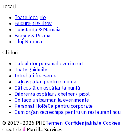
Locații
Toate locațiile
București & Ilfov
Constanța & Mamaia
Brașov & Poiana
Cluj-Napoca
Ghiduri
Calculator personal eveniment
Toate ghidurile
Întrebări frecvente
Câți ospătari pentru o nuntă
Cât costă un ospătar la nuntă
Diferența ospătar / chelner / picol
Ce face un barman la evenimente
Personal HoReCa pentru corporate
Cum organizezi echipa pentru un restaurant nou
© 2017–2026 PHE
Termeni
·
Confidențialitate
·
Cookies
Creat de
Manilla Services