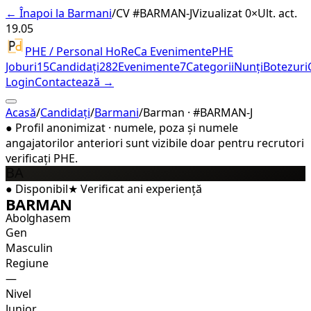
← Înapoi la Barmani
/
CV #
BARMAN-J
Vizualizat 0×
Ult. act.
19.05
PHE / Personal HoReCa Evenimente
PHE
Joburi
15
Candidați
282
Evenimente
7
Categorii
Nunți
Botezuri
Login
Contactează →
Acasă
/
Candidați
/
Barmani
/
Barman · #BARMAN-J
●
Profil anonimizat · numele, poza și numele
angajatorilor anteriori sunt vizibile doar pentru recrutori
verificați PHE.
BA
●
Disponibil
★
Verificat
ani experiență
BARMAN
Abolghasem
Gen
Masculin
Regiune
—
Nivel
Junior