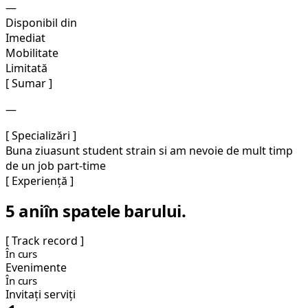
—
Disponibil din
Imediat
Mobilitate
Limitată
[ Sumar ]
—
[ Specializări ]
Buna ziua
sunt student strain si am nevoie de mult timp
de un job part-time
[ Experiență ]
5 ani
în spatele barului.
[ Track record ]
În curs
Evenimente
În curs
Invitați serviți