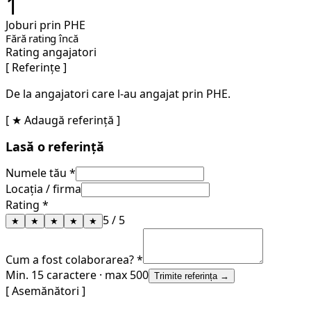
1
Joburi prin PHE
Fără rating încă
Rating angajatori
[ Referințe ]
De la angajatori care l-au angajat prin PHE.
[ ★ Adaugă referință ]
Lasă o referință
Numele tău *
Locația / firma
Rating *
5
/ 5
★
★
★
★
★
Cum a fost colaborarea? *
Min. 15 caractere · max 500
Trimite referința →
[ Asemănători ]