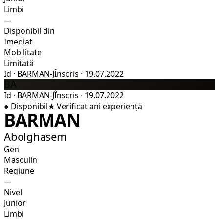
Limbi
—
Disponibil din
Imediat
Mobilitate
Limitată
Id
·
BARMAN-J
Înscris
·
19.07.2022
BA
Id
·
BARMAN-J
Înscris
·
19.07.2022
●
Disponibil
★
Verificat
ani experiență
BARMAN
Abolghasem
Gen
Masculin
Regiune
—
Nivel
Junior
Limbi