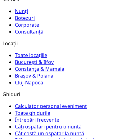
Nunți
Botezuri
Corporate
Consultanță
Locații
Toate locațiile
București & Ilfov
Constanța & Mamaia
Brașov & Poiana
Cluj-Napoca
Ghiduri
Calculator personal eveniment
Toate ghidurile
Întrebări frecvente
Câți ospătari pentru o nuntă
Cât costă un ospătar la nuntă