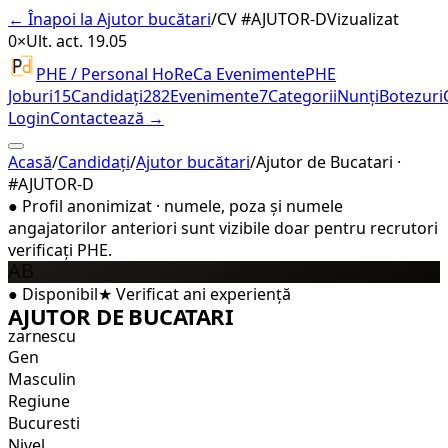
← Înapoi la Ajutor bucătari
/
CV #
AJUTOR-D
Vizualizat
0×
Ult. act. 19.05
PHE / Personal HoReCa Evenimente
PHE
Joburi
15
Candidați
282
Evenimente
7
Categorii
Nunți
Botezuri
Login
Contactează →
Acasă
/
Candidați
/
Ajutor bucătari
/
Ajutor de Bucatari ·
#AJUTOR-D
●
Profil anonimizat · numele, poza și numele
angajatorilor anteriori sunt vizibile doar pentru recrutori
verificați PHE.
AB
●
Disponibil
★
Verificat
ani experiență
AJUTOR DE BUCATARI
zarnescu
Gen
Masculin
Regiune
Bucuresti
Nivel