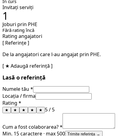
În curs
Invitați serviți
1
Joburi prin PHE
Fără rating încă
Rating angajatori
[ Referințe ]
De la angajatori care l-au angajat prin PHE.
[ ★ Adaugă referință ]
Lasă o referință
Numele tău *
Locația / firma
Rating *
5
/ 5
★
★
★
★
★
Cum a fost colaborarea? *
Min. 15 caractere · max 500
Trimite referința →