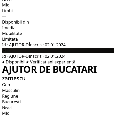
Mid
Limbi
—
Disponibil din
Imediat
Mobilitate
Limitată
Id
·
AJUTOR-D
Înscris
·
02.01.2024
AB
Id
·
AJUTOR-D
Înscris
·
02.01.2024
●
Disponibil
★
Verificat
ani experiență
AJUTOR DE BUCATARI
zarnescu
Gen
Masculin
Regiune
Bucuresti
Nivel
Mid