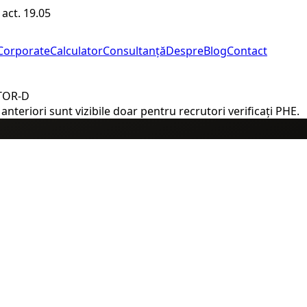
 act. 19.05
Corporate
Calculator
Consultanță
Despre
Blog
Contact
UTOR-D
nteriori sunt vizibile doar pentru recrutori verificați PHE.