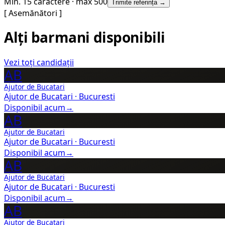
Min. 15 caractere · max 500
Trimite referința →
[ Asemănători ]
Alți barmani disponibili
Vezi toți candidații
AB
Ajutor de Bucatari
Ajutor de Bucatari
·
Bucuresti
Disponibil acum
→
AB
Ajutor de Bucatari
Ajutor de Bucatari
·
Bucuresti
Disponibil acum
→
AB
Ajutor de Bucatari
Ajutor de Bucatari
·
Bucuresti
Disponibil acum
→
AB
Ajutor de Bucatari