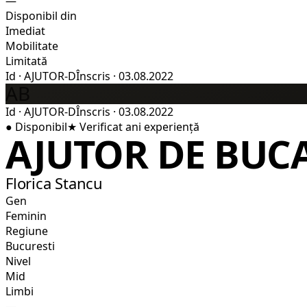
—
Disponibil din
Imediat
Mobilitate
Limitată
Id
·
AJUTOR-D
Înscris
·
03.08.2022
AB
Id
·
AJUTOR-D
Înscris
·
03.08.2022
●
Disponibil
★
Verificat
ani experiență
AJUTOR DE BUC
Florica Stancu
Gen
Feminin
Regiune
Bucuresti
Nivel
Mid
Limbi
—