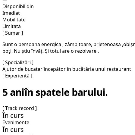
Disponibil din
Imediat
Mobilitate
Limitată
[ Sumar ]
Sunt o persoana energica , zâmbitoare, prietenoasa ,obișnui
poți. Nu știu învăț. Și totul are o rezolvare .
[ Specializări ]
Ajutor de bucatar începător în bucătăria unui restaurant
[ Experiență ]
5 ani
în spatele barului.
[ Track record ]
În curs
Evenimente
În curs