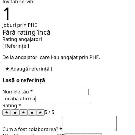
Invitați serviți
1
Joburi prin PHE
Fără rating încă
Rating angajatori
[ Referințe ]
De la angajatori care l-au angajat prin PHE.
[ ★ Adaugă referință ]
Lasă o referință
Numele tău *
Locația / firma
Rating *
5
/ 5
★
★
★
★
★
Cum a fost colaborarea? *