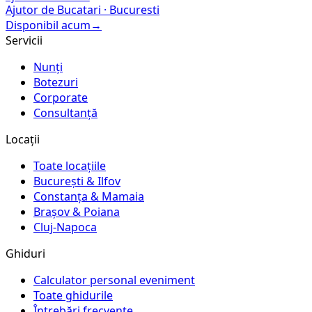
Ajutor de Bucatari
·
Bucuresti
Disponibil acum
→
Servicii
Nunți
Botezuri
Corporate
Consultanță
Locații
Toate locațiile
București & Ilfov
Constanța & Mamaia
Brașov & Poiana
Cluj-Napoca
Ghiduri
Calculator personal eveniment
Toate ghidurile
Întrebări frecvente