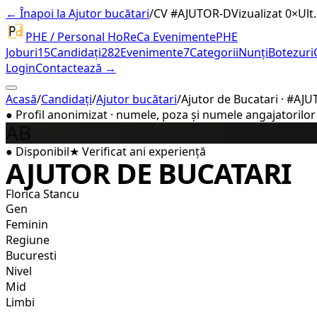
← Înapoi la Ajutor bucătari
/
CV #
AJUTOR-D
Vizualizat 0×
Ult.
PHE / Personal HoReCa Evenimente
PHE
Joburi
15
Candidați
282
Evenimente
7
Categorii
Nunți
Botezuri
Login
Contactează →
Acasă
/
Candidați
/
Ajutor bucătari
/
Ajutor de Bucatari · #AJ
●
Profil anonimizat · numele, poza și numele angajatorilor a
AB
●
Disponibil
★
Verificat
ani experiență
AJUTOR DE BUCATARI
Florica Stancu
Gen
Feminin
Regiune
Bucuresti
Nivel
Mid
Limbi