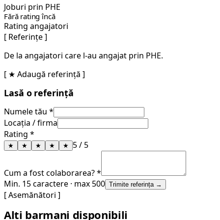
Joburi prin PHE
Fără rating încă
Rating angajatori
[ Referințe ]
De la angajatori care l-au angajat prin PHE.
[ ★ Adaugă referință ]
Lasă o referință
Numele tău *
Locația / firma
Rating *
5
/ 5
★
★
★
★
★
Cum a fost colaborarea? *
Min. 15 caractere · max 500
Trimite referința →
[ Asemănători ]
Alți barmani disponibili