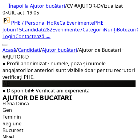
← Înapoi la Ajutor bucătari
/
CV #
AJUTOR-D
Vizualizat
0×
Ult. act. 19.05
PHE / Personal HoReCa Evenimente
PHE
Joburi
15
Candidați
282
Evenimente
7
Categorii
Nunți
Botezuri
Login
Contactează →
Acasă
/
Candidați
/
Ajutor bucătari
/
Ajutor de Bucatari ·
#AJUTOR-D
●
Profil anonimizat · numele, poza și numele
angajatorilor anteriori sunt vizibile doar pentru recrutori
verificați PHE.
AB
●
Disponibil
★
Verificat
ani experiență
AJUTOR DE BUCATARI
Elena Dinca
Gen
Feminin
Regiune
Bucuresti
Nivel