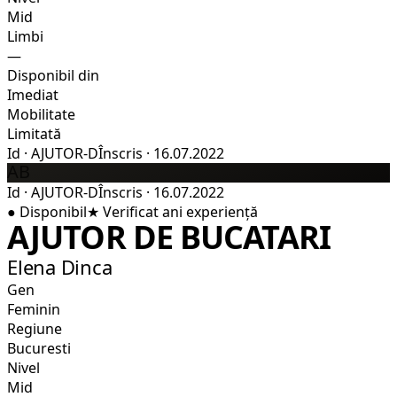
Mid
Limbi
—
Disponibil din
Imediat
Mobilitate
Limitată
Id
·
AJUTOR-D
Înscris
·
16.07.2022
AB
Id
·
AJUTOR-D
Înscris
·
16.07.2022
●
Disponibil
★
Verificat
ani experiență
AJUTOR DE BUCATARI
Elena Dinca
Gen
Feminin
Regiune
Bucuresti
Nivel
Mid