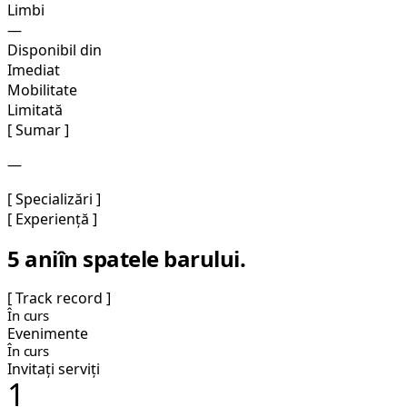
Limbi
—
Disponibil din
Imediat
Mobilitate
Limitată
[ Sumar ]
—
[ Specializări ]
[ Experiență ]
5 ani
în spatele barului.
[ Track record ]
În curs
Evenimente
În curs
Invitați serviți
1