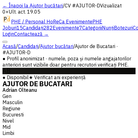
← Înapoi la Ajutor bucătari
/
CV #
AJUTOR-D
Vizualizat
0×
Ult. act. 19.05
PHE / Personal HoReCa Evenimente
PHE
Joburi
15
Candidați
282
Evenimente
7
Categorii
Nunți
Botezuri
Co
Login
Contactează →
Acasă
/
Candidați
/
Ajutor bucătari
/
Ajutor de Bucatari ·
#AJUTOR-D
●
Profil anonimizat · numele, poza și numele angajatorilor
anteriori sunt vizibile doar pentru recrutori verificați PHE.
AB
●
Disponibil
★
Verificat
ani experiență
AJUTOR DE BUCATARI
Adrian Olteanu
Gen
Masculin
Regiune
Bucuresti
Nivel
Mid
Limbi