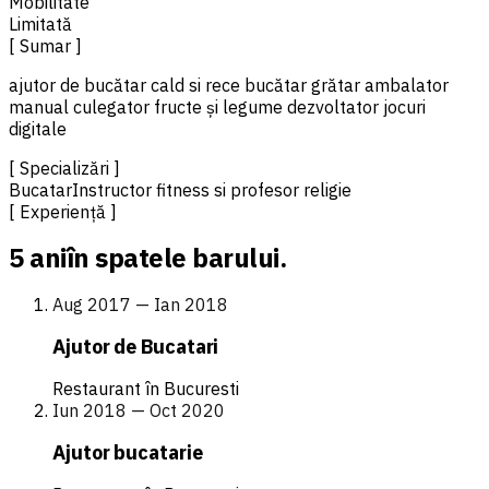
Mobilitate
Limitată
[ Sumar ]
ajutor de bucătar cald si rece bucătar grătar ambalator
manual culegator fructe și legume dezvoltator jocuri
digitale
[ Specializări ]
Bucatar
Instructor fitness si profesor religie
[ Experiență ]
5 ani
în spatele barului.
Aug 2017 — Ian 2018
Ajutor de Bucatari
Restaurant în Bucuresti
Iun 2018 — Oct 2020
Ajutor bucatarie