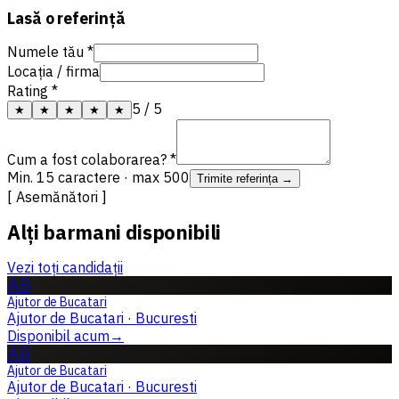
Lasă o referință
Numele tău *
Locația / firma
Rating *
5
/ 5
★
★
★
★
★
Cum a fost colaborarea? *
Min. 15 caractere · max 500
Trimite referința →
[ Asemănători ]
Alți barmani disponibili
Vezi toți candidații
AB
Ajutor de Bucatari
Ajutor de Bucatari
·
Bucuresti
Disponibil acum
→
AB
Ajutor de Bucatari
Ajutor de Bucatari
·
Bucuresti