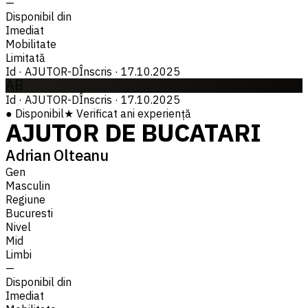
—
Disponibil din
Imediat
Mobilitate
Limitată
Id
·
AJUTOR-D
Înscris
·
17.10.2025
AB
Id
·
AJUTOR-D
Înscris
·
17.10.2025
●
Disponibil
★
Verificat
ani experiență
AJUTOR DE BUCATARI
Adrian Olteanu
Gen
Masculin
Regiune
Bucuresti
Nivel
Mid
Limbi
—
Disponibil din
Imediat