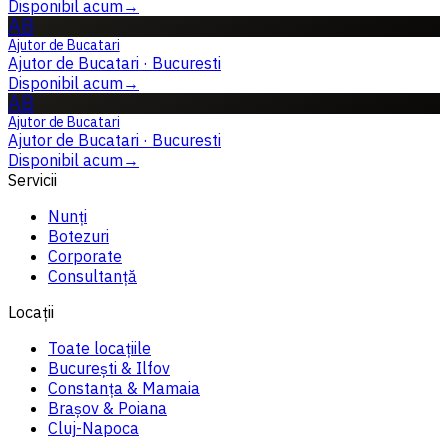
Disponibil acum
→
AB
Ajutor de Bucatari
Ajutor de Bucatari
·
Bucuresti
Disponibil acum
→
AB
Ajutor de Bucatari
Ajutor de Bucatari
·
Bucuresti
Disponibil acum
→
Servicii
Nunți
Botezuri
Corporate
Consultanță
Locații
Toate locațiile
București & Ilfov
Constanța & Mamaia
Brașov & Poiana
Cluj-Napoca