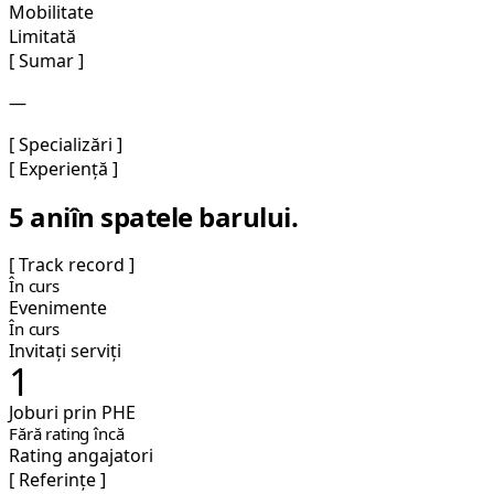
Mobilitate
Limitată
[ Sumar ]
—
[ Specializări ]
[ Experiență ]
5 ani
în spatele barului.
[ Track record ]
În curs
Evenimente
În curs
Invitați serviți
1
Joburi prin PHE
Fără rating încă
Rating angajatori
[ Referințe ]