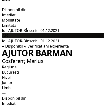
—
Disponibil din
Imediat
Mobilitate
Limitată
Id
·
AJUTOR-B
Înscris
·
01.12.2021
AB
Id
·
AJUTOR-B
Înscris
·
01.12.2021
●
Disponibil
★
Verificat
ani experiență
AJUTOR BARMAN
Cosferenț Marius
Regiune
Bucuresti
Nivel
Junior
Limbi
—
Disponibil din
Imediat