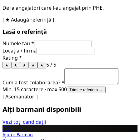
De la angajatori care l-au angajat prin PHE.
[ ★ Adaugă referință ]
Lasă o referință
Numele tău *
Locația / firma
Rating *
5
/ 5
★
★
★
★
★
Cum a fost colaborarea? *
Min. 15 caractere · max 500
Trimite referința →
[ Asemănători ]
Alți barmani disponibili
Vezi toți candidații
AB
Ajutor Barman