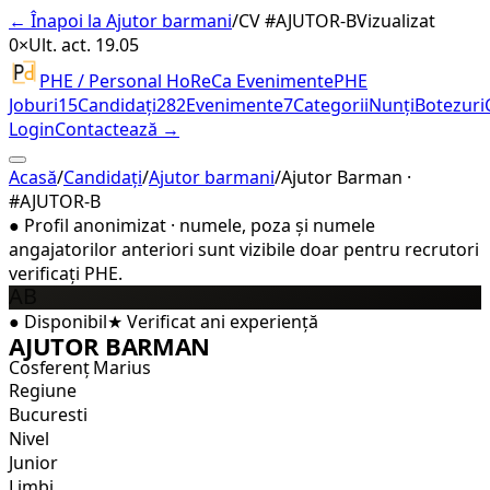
← Înapoi la Ajutor barmani
/
CV #
AJUTOR-B
Vizualizat
0×
Ult. act. 19.05
PHE / Personal HoReCa Evenimente
PHE
Joburi
15
Candidați
282
Evenimente
7
Categorii
Nunți
Botezuri
Login
Contactează →
Acasă
/
Candidați
/
Ajutor barmani
/
Ajutor Barman ·
#AJUTOR-B
●
Profil anonimizat · numele, poza și numele
angajatorilor anteriori sunt vizibile doar pentru recrutori
verificați PHE.
AB
●
Disponibil
★
Verificat
ani experiență
AJUTOR BARMAN
Cosferenț Marius
Regiune
Bucuresti
Nivel
Junior
Limbi