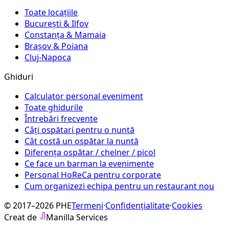
Toate locațiile
București & Ilfov
Constanța & Mamaia
Brașov & Poiana
Cluj-Napoca
Ghiduri
Calculator personal eveniment
Toate ghidurile
Întrebări frecvente
Câți ospătari pentru o nuntă
Cât costă un ospătar la nuntă
Diferența ospătar / chelner / picol
Ce face un barman la evenimente
Personal HoReCa pentru corporate
Cum organizezi echipa pentru un restaurant nou
© 2017–2026 PHE
Termeni
·
Confidențialitate
·
Cookies
Creat de
Manilla Services