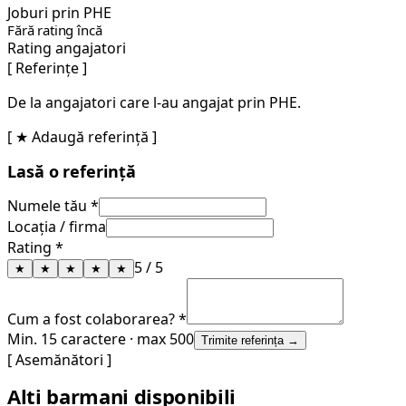
Joburi prin PHE
Fără rating încă
Rating angajatori
[ Referințe ]
De la angajatori care l-au angajat prin PHE.
[ ★ Adaugă referință ]
Lasă o referință
Numele tău *
Locația / firma
Rating *
5
/ 5
★
★
★
★
★
Cum a fost colaborarea? *
Min. 15 caractere · max 500
Trimite referința →
[ Asemănători ]
Alți barmani disponibili