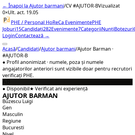
← Înapoi la Ajutor barmani
/
CV #
AJUTOR-B
Vizualizat
0×
Ult. act. 19.05
PHE / Personal HoReCa Evenimente
PHE
Joburi
15
Candidați
282
Evenimente
7
Categorii
Nunți
Botezuri
Login
Contactează →
Acasă
/
Candidați
/
Ajutor barmani
/
Ajutor Barman ·
#AJUTOR-B
●
Profil anonimizat · numele, poza și numele
angajatorilor anteriori sunt vizibile doar pentru recrutori
verificați PHE.
AB
●
Disponibil
★
Verificat
ani experiență
AJUTOR BARMAN
Buzescu Luigi
Gen
Masculin
Regiune
Bucuresti
Nivel