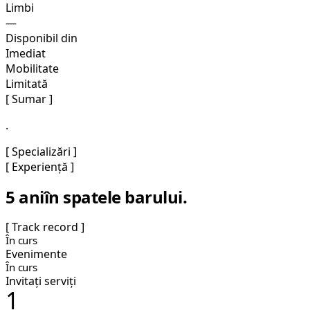
Limbi
—
Disponibil din
Imediat
Mobilitate
Limitată
[ Sumar ]
.
[ Specializări ]
[ Experiență ]
5 ani
în spatele barului.
[ Track record ]
În curs
Evenimente
În curs
Invitați serviți
1