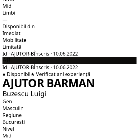
Mid
Limbi
—
Disponibil din
Imediat
Mobilitate
Limitată
Id
·
AJUTOR-B
Înscris
·
10.06.2022
AB
Id
·
AJUTOR-B
Înscris
·
10.06.2022
●
Disponibil
★
Verificat
ani experiență
AJUTOR BARMAN
Buzescu Luigi
Gen
Masculin
Regiune
Bucuresti
Nivel
Mid